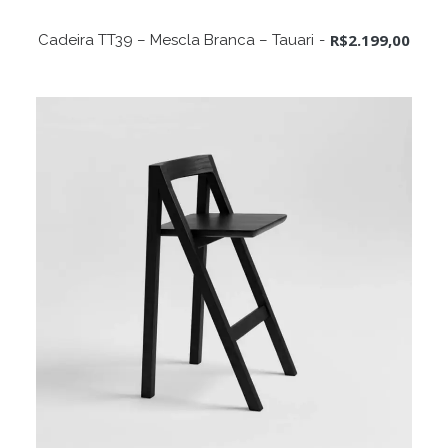
ADICIONAR AO CARRINHO
R$
2.199,00
Cadeira TT39 – Mescla Branca – Tauari