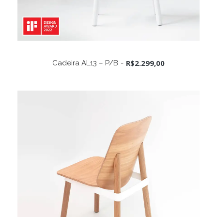
Este
produto
VER OPÇÕES
R$
2.299,00
Cadeira AL13 – P/B
tem
várias
variantes.
As
opções
podem
ser
escolhidas
na
página
do
produto