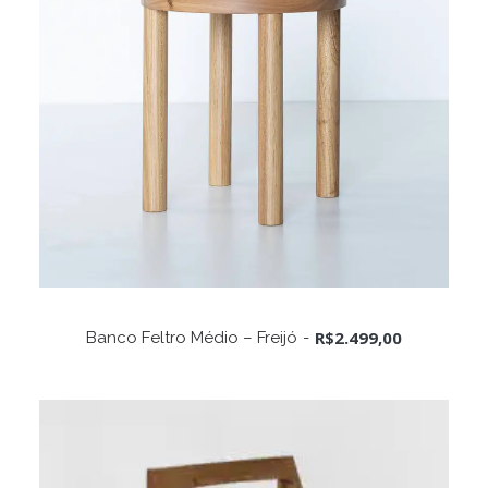
escolhidas
na
página
do
produto
ADICIONAR AO CARRINHO
R$
2.499,00
Banco Feltro Médio – Freijó