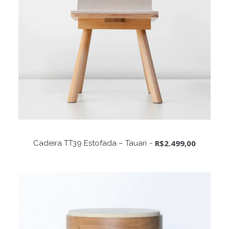
Este
produto
VER OPÇÕES
R$
2.499,00
Cadeira TT39 Estofada – Tauari
tem
várias
variantes.
As
opções
podem
ser