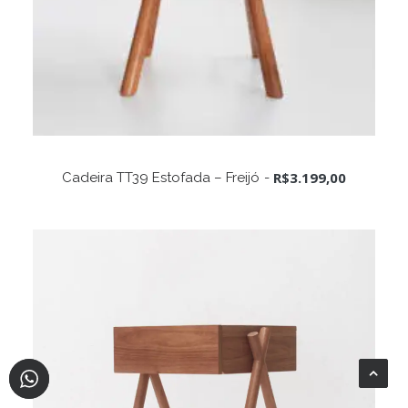
Este
produto
VER OPÇÕES
R$
3.199,00
Cadeira TT39 Estofada – Freijó
tem
várias
variantes.
As
opções
podem
ser
escolhidas
na
página
do