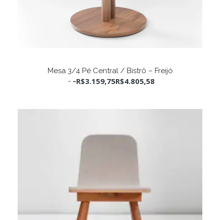
Este
produto
VER OPÇÕES
Mesa 3/4 Pé Central / Bistrô – Freijó
tem
R$
3.159,75
R$
4.805,58
-
várias
variantes.
As
opções
podem
ser
escolhidas
na
página
do
produto