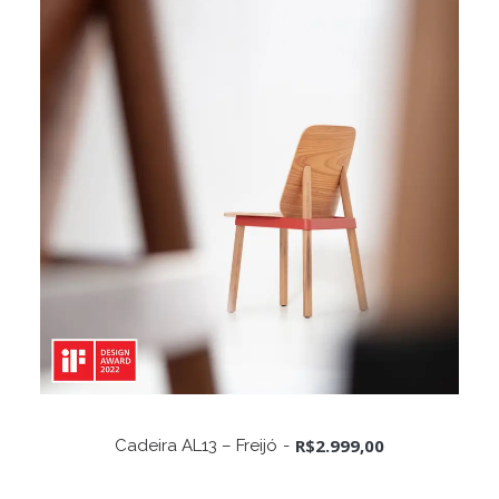
Este
produto
VER OPÇÕES
R$
2.999,00
Cadeira AL13 – Freijó
tem
várias