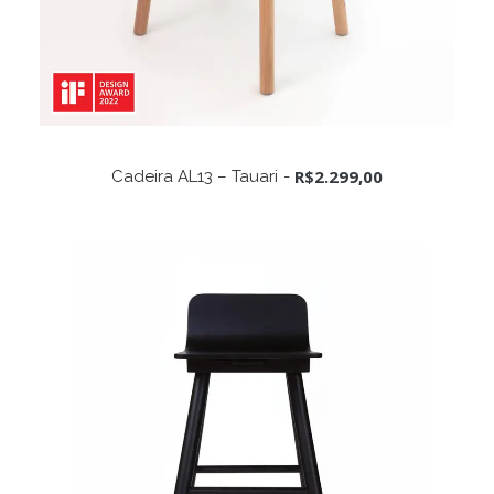
Este
produto
VER OPÇÕES
R$
2.299,00
Cadeira AL13 – Tauari
tem
várias
variantes.
As
opções
podem
ser
escolhidas
na
página
do
produto