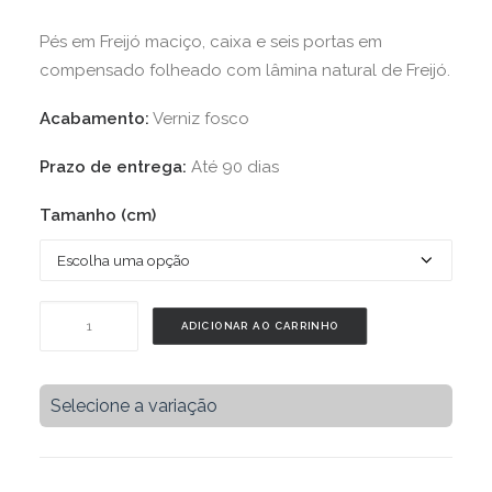
Pés em Freijó maciço, caixa e seis portas em
compensado folheado com lâmina natural de Freijó.
Acabamento:
Verniz fosco
Prazo de entrega:
Até 90 dias
Tamanho (cm)
Aparador
ADICIONAR AO CARRINHO
TT27
-
Freijó
Selecione a variação
quantidade