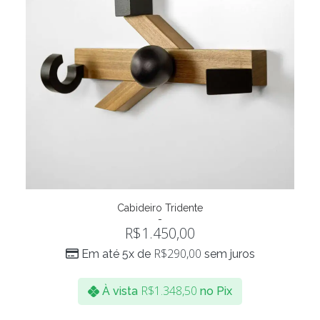
Cabideiro Tridente
ADICIONAR AO CARRINHO
R$
1.450,00
R$
290,00
Em até 5x de
sem juros
R$
1.348,50
À vista
no Pix