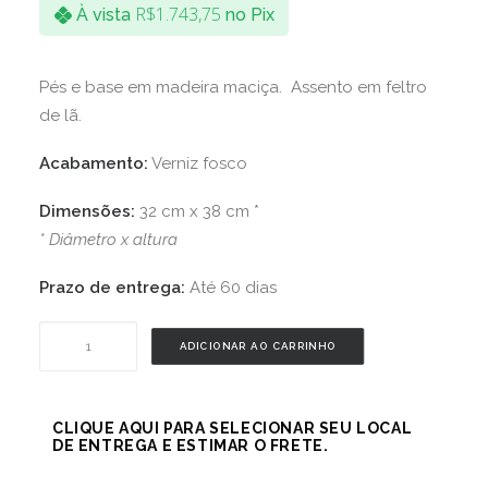
R$
1.743,75
À vista
no Pix
Pés e base em madeira maciça. Assento em feltro
de lã.
Acabamento:
Verniz fosco
Dimensões:
32 cm x 38 cm *
* Diâmetro x altura
Prazo de entrega:
Até 60 dias
Banco
ADICIONAR AO CARRINHO
Feltro
-
Jequitibá
CLIQUE AQUI PARA SELECIONAR SEU LOCAL
DE ENTREGA E ESTIMAR O FRETE.
quantidade