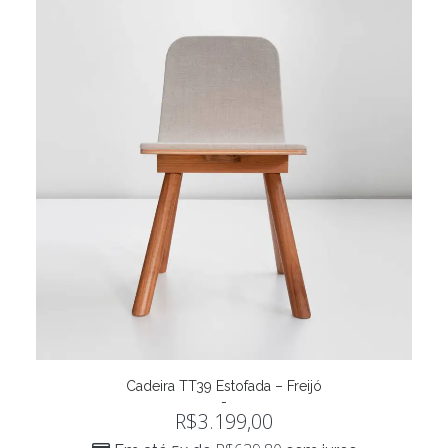
Este
produto
Cadeira TT39 Estofada – Freijó
VER OPÇÕES
tem
R$
3.199,00
várias
variantes.