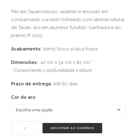
Pés em Tauari maciço, assento e encosto em
compensado curvado folheado com lâmina natural
de Tauari. Aro em alumínio fundido. Ganhadora do
prêmio IF 2022.
Acabamento:
Verniz fosco e laca fosca
Dimensões:
42 cm x 54 cm x 82 cm *
* Comprimento x profundidade x altura
Prazo de entrega:
Até 60 dias
Cor do aro
Cadeira
ADICIONAR AO CARRINHO
AL13