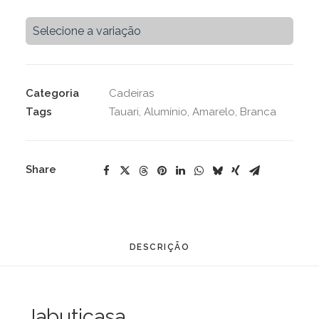
-
Tauari
Selecione a variação
quantidade
Categoria
Cadeiras
Tags
Tauari
,
Alumínio
,
Amarelo
,
Branca
Share
DESCRIÇÃO
Jabuticasa