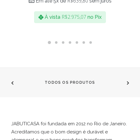
R$
639,80
Em até 5x de
sem juros
As
opções
podem
R$
2.975,07
À vista
no Pix
ser
escolhidas
na
página
do
produto
TODOS OS PRODUTOS
JABUTICASA foi fundada em 2012 no Rio de Janeiro.
Acreditamos que o bom design é durável e