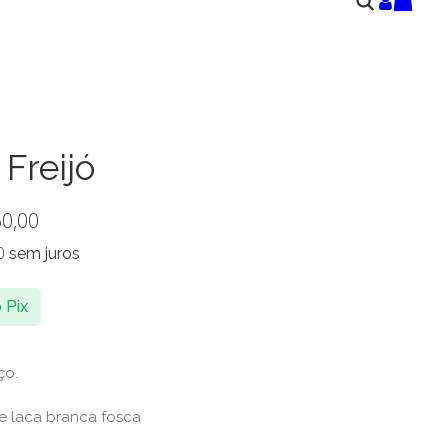
Freijó
50,00
0
sem juros
 Pix
ço.
e laca branca fosca