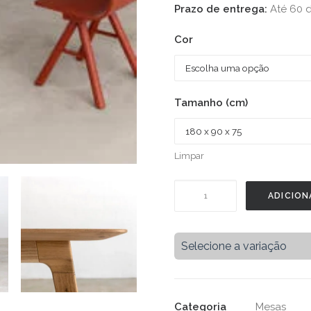
Prazo de entrega:
Até 60 d
Cor
Tamanho (cm)
Limpar
Mesa
ADICION
TT11
-
Freijó
Selecione a variação
quantidade
Categoria
Mesas