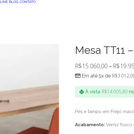
LINE
BLOG
CONTATO
Mesa TT11 – 
R$
15.060,00
R$
19.9
-
R$
3.012,0
Em até 5x de
R$
14.005,80
À vista
no
Pés e tampo em Freijó maci
Acabamento:
Verniz fosco 