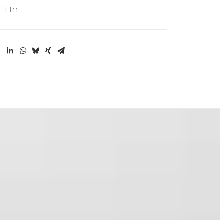
ó
,
TT11