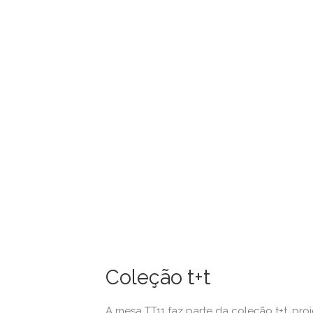
Coleção t+t
A mesa TT11 faz parte da coleção t+t, proj