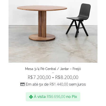
Este
produto
Mesa 3/4 Pé Central / Jantar – Freijó
VER OPÇÕES
tem
R$
7.200,00
R$
8.200,00
-
várias
variantes.
R$
1.440,00
Em até 5x de
sem juros
As
opções
podem
R$
6.696,00
À vista
no Pix
ser
escolhidas