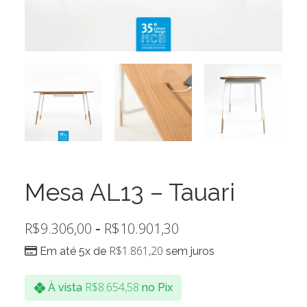
Mesa AL13 – Tauari
R$
9.306,00
R$
10.901,30
-
R$
1.861,20
Em até 5x de
sem juros
R$
8.654,58
À vista
no Pix