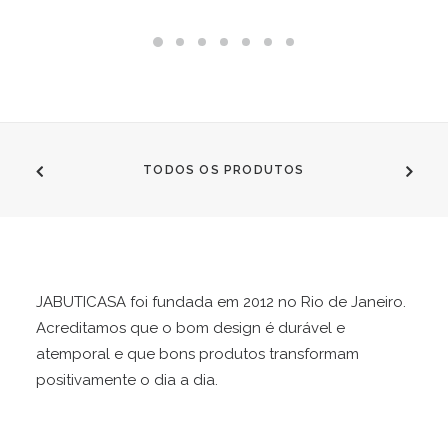
na
página
do
produto
TODOS OS PRODUTOS
JABUTICASA foi fundada em 2012 no Rio de Janeiro.
Acreditamos que o bom design é durável e
atemporal e que bons produtos transformam
positivamente o dia a dia.