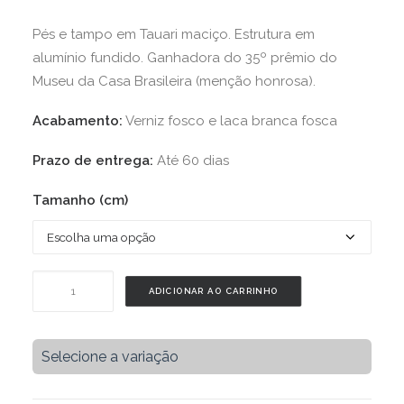
Pés e tampo em Tauari maciço. Estrutura em
alumínio fundido. Ganhadora do 35º prêmio do
Museu da Casa Brasileira (menção honrosa).
Acabamento:
Verniz fosco e laca branca fosca
Prazo de entrega:
Até 60 dias
Tamanho (cm)
Mesa
ADICIONAR AO CARRINHO
AL13
-
Tauari
Selecione a variação
quantidade