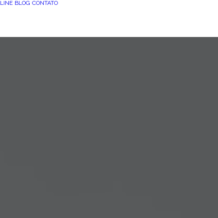
LINE
BLOG
CONTATO