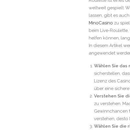
Roulette ist eines 
weltweit gespielt. 
lassen, gibt es auc
MinoCasino
zu spiel
beim Live-Roulette, 
helfen können, langf
In diesem Artikel we
angewendet werden 
Wählen Sie das r
sicherstellen, da
Lizenz des Casino
über eine sichere
Verstehen Sie d
zu verstehen. Mac
Gewinnchancen fü
verstehen, desto 
Wählen Sie die r