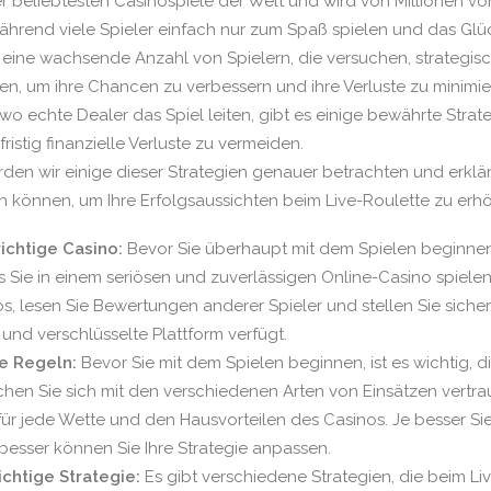
der beliebtesten Casinospiele der Welt und wird von Millionen 
Während viele Spieler einfach nur zum Spaß spielen und das Gl
h eine wachsende Anzahl von Spielern, die versuchen, strategis
en, um ihre Chancen zu verbessern und ihre Verluste zu minimi
wo echte Dealer das Spiel leiten, gibt es einige bewährte Strat
ristig finanzielle Verluste zu vermeiden.
rden wir einige dieser Strategien genauer betrachten und erklär
können, um Ihre Erfolgsaussichten beim Live-Roulette zu erh
ichtige Casino:
Bevor Sie überhaupt mit dem Spielen beginnen,
ss Sie in einem seriösen und zuverlässigen Online-Casino spielen
s, lesen Sie Bewertungen anderer Spieler und stellen Sie siche
 und verschlüsselte Plattform verfügt.
ie Regeln:
Bevor Sie mit dem Spielen beginnen, ist es wichtig, d
hen Sie sich mit den verschiedenen Arten von Einsätzen vertra
r jede Wette und den Hausvorteilen des Casinos. Je besser Si
besser können Sie Ihre Strategie anpassen.
ichtige Strategie:
Es gibt verschiedene Strategien, die beim Li