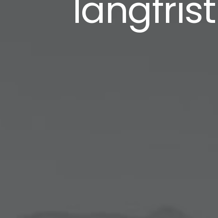
langfrist