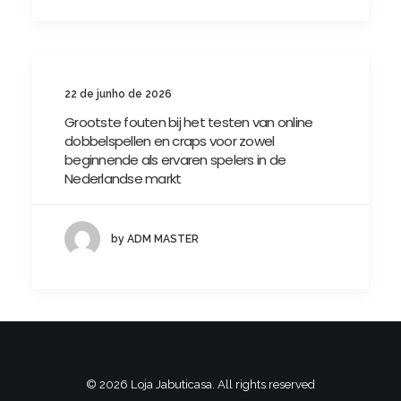
22 de junho de 2026
Grootste fouten bij het testen van online
dobbelspellen en craps voor zowel
beginnende als ervaren spelers in de
Nederlandse markt
by ADM MASTER
© 2026 Loja Jabuticasa. All rights reserved