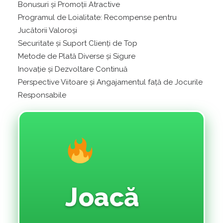
Bonusuri și Promoții Atractive
Programul de Loialitate: Recompense pentru
Jucătorii Valoroși
Securitate și Suport Clienți de Top
Metode de Plată Diverse și Sigure
Inovație și Dezvoltare Continuă
Perspective Viitoare și Angajamentul față de Jocurile
Responsabile
Joacă