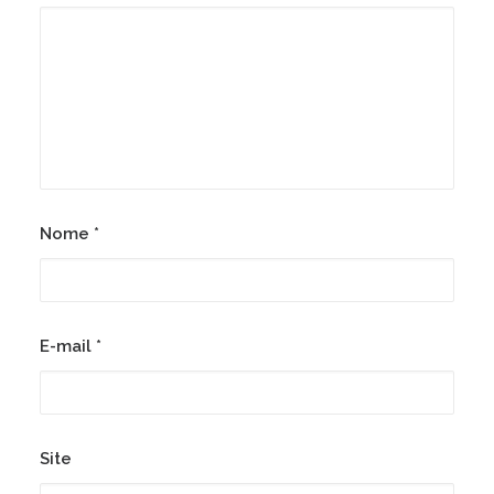
Nome
*
E-mail
*
Site