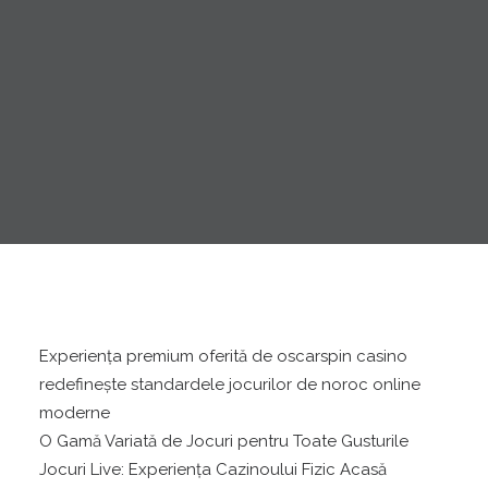
Experiența premium oferită de oscarspin casino
redefinește standardele jocurilor de noroc online
moderne
O Gamă Variată de Jocuri pentru Toate Gusturile
Jocuri Live: Experiența Cazinoului Fizic Acasă