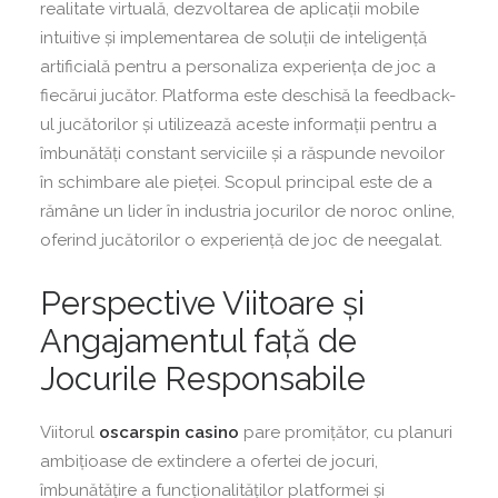
realitate virtuală, dezvoltarea de aplicații mobile
intuitive și implementarea de soluții de inteligență
artificială pentru a personaliza experiența de joc a
fiecărui jucător. Platforma este deschisă la feedback-
ul jucătorilor și utilizează aceste informații pentru a
îmbunătăți constant serviciile și a răspunde nevoilor
în schimbare ale pieței. Scopul principal este de a
rămâne un lider în industria jocurilor de noroc online,
oferind jucătorilor o experiență de joc de neegalat.
Perspective Viitoare și
Angajamentul față de
Jocurile Responsabile
Viitorul
oscarspin casino
pare promițător, cu planuri
ambițioase de extindere a ofertei de jocuri,
îmbunătățire a funcționalităților platformei și