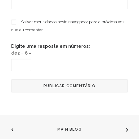
Salvar meus dados neste navegador para a próxima vez
que eu comentar.
Digite uma resposta em números:
dez − 6 =
MAIN BLOG