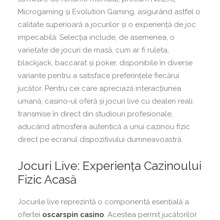
Microgaming și Evolution Gaming, asigurând astfel o
calitate superioară a jocurilor și o experiență de joc
impecabilă. Selecția include, de asemenea, o
varietate de jocuri de masă, cum ar fi ruleta,
blackjack, baccarat și poker, disponibile în diverse
variante pentru a satisface preferințele fiecărui
jucător. Pentru cei care apreciază interacțiunea
umană, casino-ul oferă și jocuri live cu dealeri reali,
transmise în direct din studiouri profesionale,
aducând atmosfera autentică a unui cazinou fizic
direct pe ecranul dispozitivului dumneavoastră.
Jocuri Live: Experiența Cazinoului
Fizic Acasă
Jocurile live reprezintă o componentă esențială a
ofertei
oscarspin casino
. Acestea permit jucătorilor