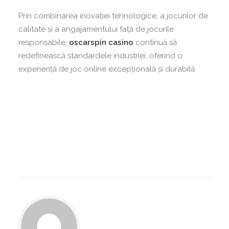
Prin combinarea inovației tehnologice, a jocurilor de
calitate și a angajamentului față de jocurile
responsabile,
oscarspin casino
continuă să
redefinească standardele industriei, oferind o
experiență de joc online excepțională și durabilă.