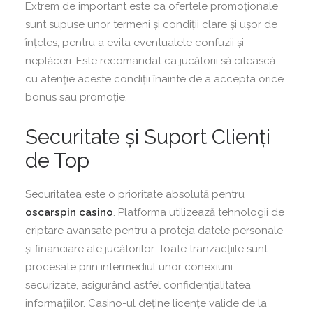
Extrem de important este ca ofertele promoționale
sunt supuse unor termeni și condiții clare și ușor de
înțeles, pentru a evita eventualele confuzii și
neplăceri. Este recomandat ca jucătorii să citească
cu atenție aceste condiții înainte de a accepta orice
bonus sau promoție.
Securitate și Suport Clienți
de Top
Securitatea este o prioritate absolută pentru
oscarspin casino
. Platforma utilizează tehnologii de
criptare avansate pentru a proteja datele personale
și financiare ale jucătorilor. Toate tranzacțiile sunt
procesate prin intermediul unor conexiuni
securizate, asigurând astfel confidențialitatea
informațiilor. Casino-ul deține licențe valide de la