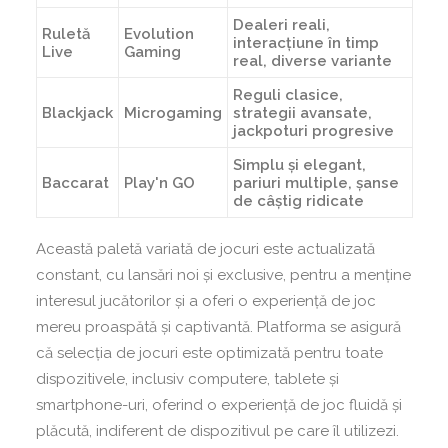
Dealeri reali,
Ruletă
Evolution
interacțiune în timp
Live
Gaming
real, diverse variante
Reguli clasice,
Blackjack
Microgaming
strategii avansate,
jackpoturi progresive
Simplu și elegant,
Baccarat
Play'n GO
pariuri multiple, șanse
de câștig ridicate
Această paletă variată de jocuri este actualizată
constant, cu lansări noi și exclusive, pentru a menține
interesul jucătorilor și a oferi o experiență de joc
mereu proaspătă și captivantă. Platforma se asigură
că selecția de jocuri este optimizată pentru toate
dispozitivele, inclusiv computere, tablete și
smartphone-uri, oferind o experiență de joc fluidă și
plăcută, indiferent de dispozitivul pe care îl utilizezi.