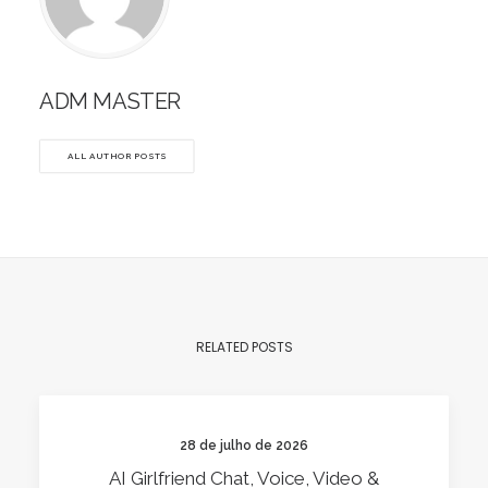
ADM MASTER
ALL AUTHOR POSTS
RELATED POSTS
28 de julho de 2026
AI Girlfriend Chat, Voice, Video &