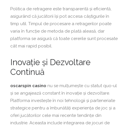
Politica de retragere este transparentă și eficientă,
asigurând că jucătorii își pot accesa câștigurile în
timp util. Timpul de procesare a retragerilor poate
varia în funcție de metoda de plată aleasă, dar
platforma se asigură că toate cererile sunt procesate
cât mai rapid posibil.
Inovație și Dezvoltare
Continuă
oscarspin casino
nu se mulțumește cu statut quo-ul
și se angajează constant în inovație și dezvoltare.
Platforma investește în noi tehnologii și parteneriate
strategice pentru a îmbunătăți experiența de joc și a
oferi jucătorilor cele mai recente tendințe din
industrie. Aceasta include integrarea de jocuri de