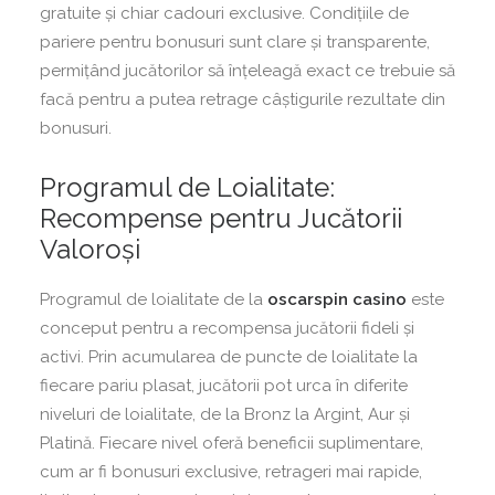
gratuite și chiar cadouri exclusive. Condițiile de
pariere pentru bonusuri sunt clare și transparente,
permițând jucătorilor să înțeleagă exact ce trebuie să
facă pentru a putea retrage câștigurile rezultate din
bonusuri.
Programul de Loialitate:
Recompense pentru Jucătorii
Valoroși
Programul de loialitate de la
oscarspin casino
este
conceput pentru a recompensa jucătorii fideli și
activi. Prin acumularea de puncte de loialitate la
fiecare pariu plasat, jucătorii pot urca în diferite
niveluri de loialitate, de la Bronz la Argint, Aur și
Platină. Fiecare nivel oferă beneficii suplimentare,
cum ar fi bonusuri exclusive, retrageri mai rapide,