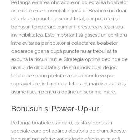
Pe lângă evitarea obstacolelor, colectarea boabelor
este un element esențial al jocului. Boabele nu doar
că adaugă puncte la scorul total, dar pot oferi și
bonusuri temporare, cum ar fi creșterea vitezei sau
invincibilitatea. Este important să găsești un echilibru
între evitarea pericolelor și colectarea boabelor,
deoarece goana după puncte nu ar trebui să te
expună la riscuri inutile. Strategia optimă depinde de
nivelul de dificultate și de stilul individual de joc.
Unele persoane preferă să se concentreze pe
supraviețuire, în timp ce altele sunt mai dispuse să își
asume riscuri pentru a obține un scor mai mare.
Bonusuri și Power-Up-uri
Pe lângă boabele standard, există și bonusuri
speciale care pot apărea aleatoriu pe drum. Aceste
bonusuri pot oferi o varietate de efecte, cum ar fi