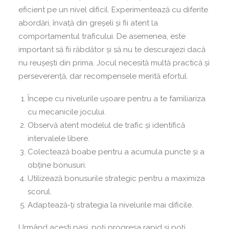
eficient pe un nivel dificil. Experimentează cu diferite
abordări, învață din greșeli și fii atent la
comportamentul traficului. De asemenea, este
important să fii răbdător și să nu te descurajezi dacă
nu reușești din prima. Jocul necesită multă practică și
perseverență, dar recompensele merită efortul.
Începe cu nivelurile ușoare pentru a te familiariza
cu mecanicile jocului.
Observă atent modelul de trafic și identifică
intervalele libere.
Colectează boabe pentru a acumula puncte și a
obține bonusuri.
Utilizează bonusurile strategic pentru a maximiza
scorul.
Adaptează-ți strategia la nivelurile mai dificile.
Urmând acești pași, poți progresa rapid și poți