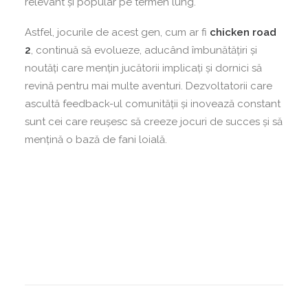
relevant și popular pe termen lung.
Astfel, jocurile de acest gen, cum ar fi
chicken road
2
, continuă să evolueze, aducând îmbunătățiri și
noutăți care mențin jucătorii implicați și dornici să
revină pentru mai multe aventuri. Dezvoltatorii care
ascultă feedback-ul comunității și inovează constant
sunt cei care reușesc să creeze jocuri de succes și să
mențină o bază de fani loială.