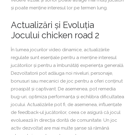
vedere vizual și sonor poate atrage mai mulți jucători
și poate menține interesul lor pe termen lung.
Actualizări și Evoluția
Jocului chicken road 2
În lumea jocurilor video dinamice, actualizările
regulate sunt esențiale pentru a menține interesul
jucătorilor și pentru a îmbunătăți experiența generală.
Dezvoltatorii pot adăuga noi niveluri, personaje,
bonusuri sau mecanici de joc pentru a oferi conținut
proaspăt și captivant. De asemenea, pot remedia
bug-uri, optimiza performanța și echilibra dificultatea
jocului. Actualizările pot fi, de asemenea, influențate
de feedback-ul jucătorilor, ceea ce asigură că jocul
evoluează în direcția dorită de comunitate. Un joc
activ dezvoltat are mai multe șanse să rămână