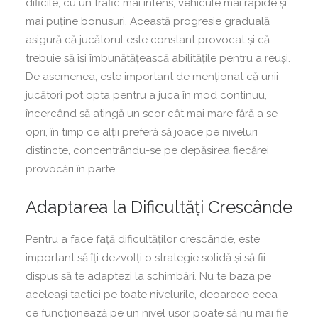
dificile, cu un trafic mai intens, vehicule mai rapide și
mai puține bonusuri. Această progresie graduală
asigură că jucătorul este constant provocat și că
trebuie să își îmbunătățească abilitățile pentru a reuși.
De asemenea, este important de menționat că unii
jucători pot opta pentru a juca în mod continuu,
încercând să atingă un scor cât mai mare fără a se
opri, în timp ce alții preferă să joace pe niveluri
distincte, concentrându-se pe depășirea fiecărei
provocări în parte.
Adaptarea la Dificultăți Crescânde
Pentru a face față dificultăților crescânde, este
important să îți dezvolți o strategie solidă și să fii
dispus să te adaptezi la schimbări. Nu te baza pe
aceleași tactici pe toate nivelurile, deoarece ceea
ce funcționează pe un nivel ușor poate să nu mai fie