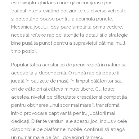
este simplu: ghidarea unei găini curajoase prin
traficul intens, evitând coliziunile cu diverse vehicule
și colectând boabe pentru a acumula puncte.
Mecanica jocului, deși pare simplă la prima vedere,
necesită reflexe rapide, atenție la detalii și o strategie
bine pusă la punct pentru a supraviețui cât mai mult
timp posibil.
Popularitatea acestui tip de jocuri rezidă în natura sa
accesibilă și dependentă. O rundă rapidă poate fi
jucată în pauzele de masă, în timpul călătoriilor sau
ori de câte ori ai câteva minute libere. Cu toate
acestea, nivelul de dificultate crescător și competiția
pentru obținerea unui scor mai mare îl transformă
într-o provocare captivantă pentru jucătorii mai
dedicați. Diferite versiuni ale acestui joc, inclusiv cele
disponibile pe platforme mobile, continuă să atragă
un număr mare de fani, dovedind farmecul