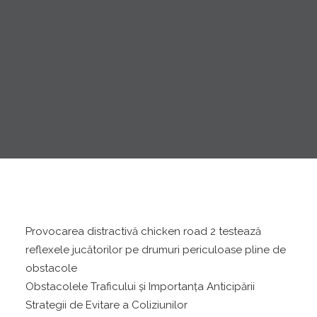
Provocarea distractivă chicken road 2 testează
reflexele jucătorilor pe drumuri periculoase pline de
obstacole
Obstacolele Traficului și Importanța Anticipării
Strategii de Evitare a Coliziunilor