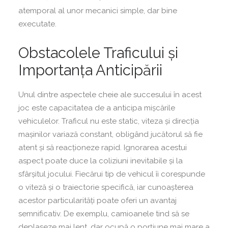
atemporal al unor mecanici simple, dar bine
executate.
Obstacolele Traficului și
Importanța Anticipării
Unul dintre aspectele cheie ale succesului în acest
joc este capacitatea de a anticipa mișcările
vehiculelor. Traficul nu este static, viteza și direcția
mașinilor variază constant, obligând jucătorul să fie
atent și să reacționeze rapid. Ignorarea acestui
aspect poate duce la coliziuni inevitabile și la
sfârșitul jocului. Fiecărui tip de vehicul îi corespunde
o viteză și o traiectorie specifică, iar cunoașterea
acestor particularități poate oferi un avantaj
semnificativ. De exemplu, camioanele tind să se
deplaseze mai lent, dar ocupă o porțiune mai mare a