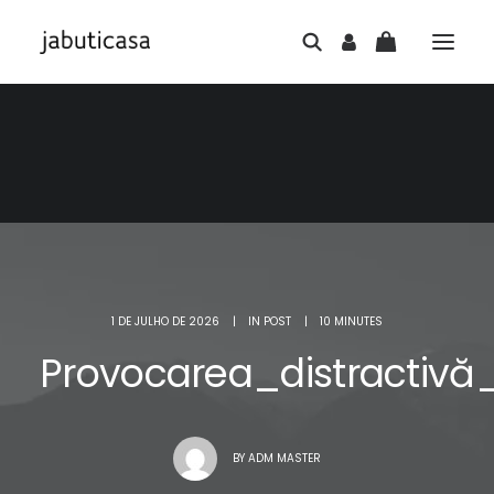
1 DE JULHO DE 2026
|
IN
POST
|
10 MINUTES
Provocarea_distractivă
BY
ADM MASTER