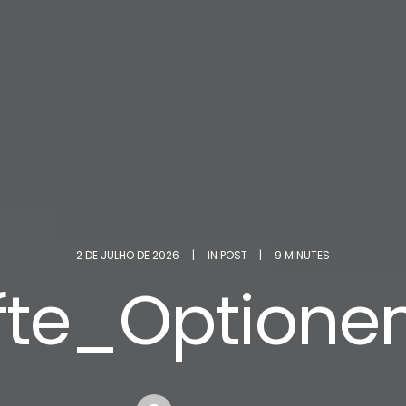
2 DE JULHO DE 2026
|
IN
POST
|
9 MINUTES
afte_Option