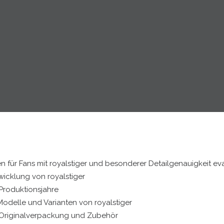
en für Fans mit royalstiger und besonderer Detailgenauigkeit ev
wicklung von royalstiger
Produktionsjahre
odelle und Varianten von royalstiger
Originalverpackung und Zubehör