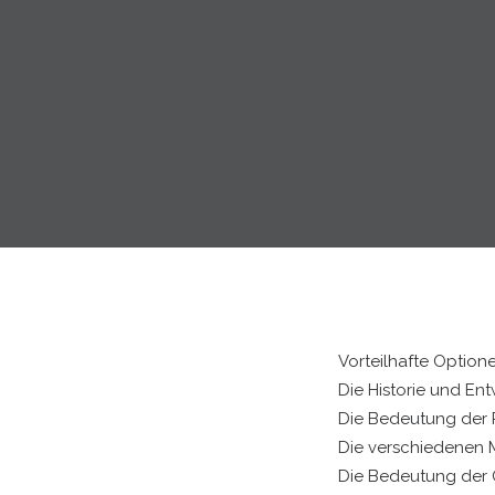
Vorteilhafte Option
Die Historie und Ent
Die Bedeutung der 
Die verschiedenen M
Die Bedeutung der 