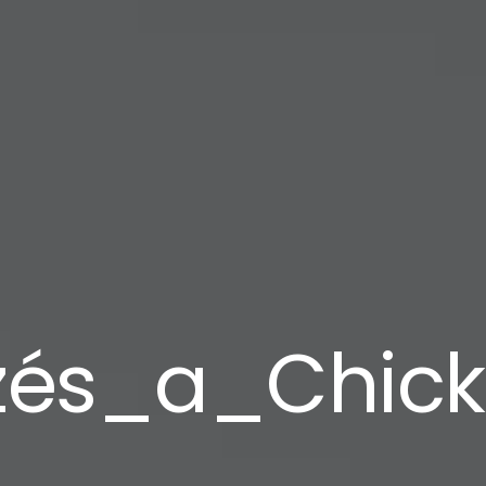
dezés_a_Chi