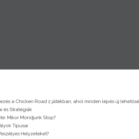
ezés a Chicken Road 2 játékban, ahol minden lépés új lehetősé
i és Stratégiák
te: Mikor Mondjunk Stop?
lyok Típusai
Veszélyes Helyzeteket?