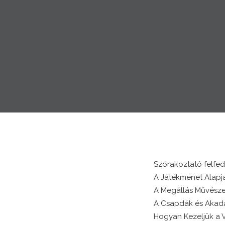
Szórakoztató felfed
A Játékmenet Alapja
A Megállás Művésze
A Csapdák és Akadá
Hogyan Kezeljük a 