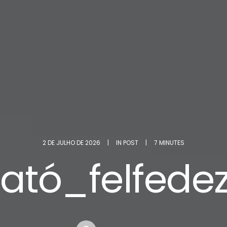
2 DE JULHO DE 2026
|
IN
POST
|
7 MINUTES
tató_felfe