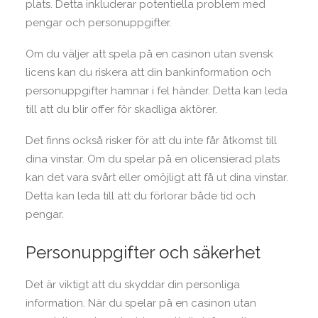
plats. Detta inkluderar potentiella problem med
pengar och personuppgifter.
Om du väljer att spela på en casinon utan svensk
licens kan du riskera att din bankinformation och
personuppgifter hamnar i fel händer. Detta kan leda
till att du blir offer för skadliga aktörer.
Det finns också risker för att du inte får åtkomst till
dina vinstar. Om du spelar på en olicensierad plats
kan det vara svårt eller omöjligt att få ut dina vinstar.
Detta kan leda till att du förlorar både tid och
pengar.
Personuppgifter och säkerhet
Det är viktigt att du skyddar din personliga
information. När du spelar på en casinon utan