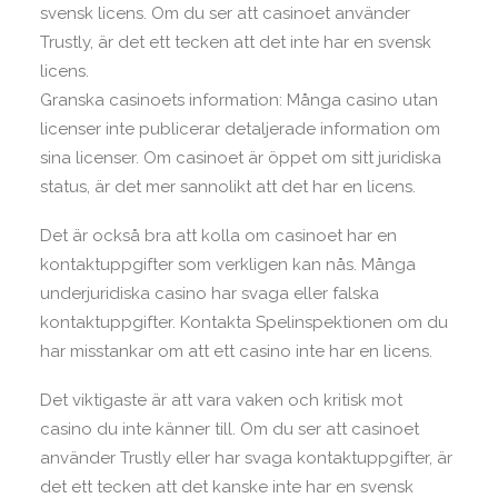
svensk licens. Om du ser att casinoet använder
Trustly, är det ett tecken att det inte har en svensk
licens.
Granska casinoets information: Många casino utan
licenser inte publicerar detaljerade information om
sina licenser. Om casinoet är öppet om sitt juridiska
status, är det mer sannolikt att det har en licens.
Det är också bra att kolla om casinoet har en
kontaktuppgifter som verkligen kan nås. Många
underjuridiska casino har svaga eller falska
kontaktuppgifter. Kontakta Spelinspektionen om du
har misstankar om att ett casino inte har en licens.
Det viktigaste är att vara vaken och kritisk mot
casino du inte känner till. Om du ser att casinoet
använder Trustly eller har svaga kontaktuppgifter, är
det ett tecken att det kanske inte har en svensk