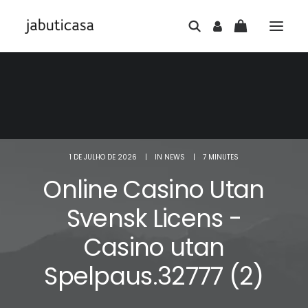
1 DE JULHO DE 2026
|
IN
NEWS
|
7 MINUTES
Online Casino Utan
Svensk Licens -
Casino utan
Spelpaus.32777 (2)