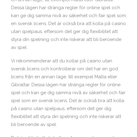
Dessa lägen har stränga regler för online spel och
kan ge dig samma nivå av säkerhet och fair spel som
en svensk licens. Det är också bra att kolla på casino
utan spelpaus, eftersom det ger dig flexibilitet att
styra din spelning och inte riskerar att bli beroende
av spel.
Vi rekommenderar att du kollar på casino utan
svensk licens och kontrollerar om det har en god
licens från en annan läge, till exempel Malta eller
Gibraltar. Dessa lägen har stränga regler för online
spel och kan ge dig samma nivå av säkerhet och fair
spel som en svensk licens. Det är också bra att kolla
på casino utan spelpaus, eftersom det ger dig
flexibilitet att styra din spelning och inte riskerar att
bli beroende av spel.