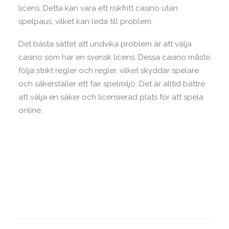
licens. Detta kan vara ett riskfritt casino utan
spelpaus, vilket kan leda till problem.
Det bästa sättet att undvika problem är att välja
casino som har en svensk licens. Dessa casino måste
följa strikt regler och regler, vilket skyddar spelare
och säkerställer ett fair spelmiljö. Det är alltid bättre
att välja en säker och licensierad plats för att spela
online.