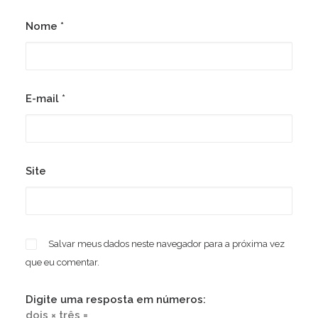
Nome
*
E-mail
*
Site
Salvar meus dados neste navegador para a próxima vez
que eu comentar.
Digite uma resposta em números:
dois × três =