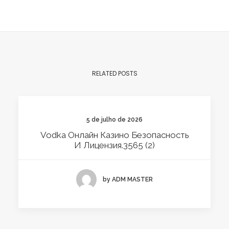
RELATED POSTS
5 de julho de 2026
Vodka Онлайн Казино Безопасность
И Лицензия.3565 (2)
by ADM MASTER