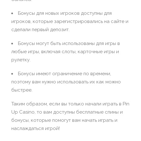
Бонусы для новых игроков доступны для
игроков, которые зарегистрировались на сайте и
сделали первый депозит.
Бонусы могут быть использованы для игры в
любые игры, включая слоты, карточные игры и
рулетку.
Бонусы имеют ограничение по времени,
поэтому вам нужно использовать их как можно
быстрее.
Таким образом, если вы только начали играть в Pin
Up Casino, то вам доступны бесплатные спины и
бонусы, которые помогут вам начать играть и
наслаждаться игрой!