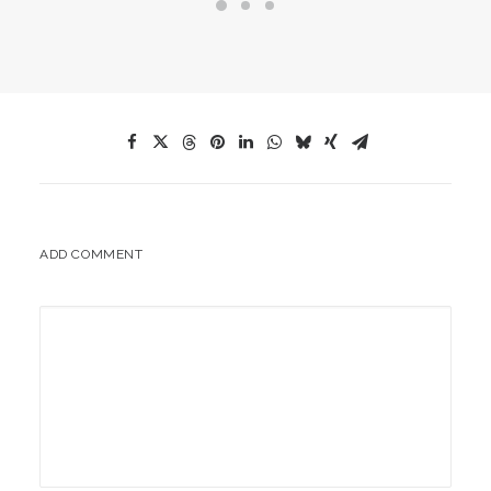
ADD COMMENT