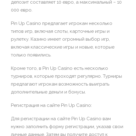
депозит составляет 10 евро, а максимальный – 10
000 евро.
Pin Up Casino предлагает игрокам несколько
типов игр, включая слоты, карточные игры и
рулетку. Казино имеет огромный выбор игр,
включая классические игры и новые, которые
только появились.
Кроме того, в Pin Up Casino есть несколько
турниров, которые проходят регулярно. Турниры
предлагают игрокам возможность выиграть
дополнительные деньги и бонусы.
Регистрация на сайте Pin Up Casino:
Для регистрации на сайте Pin Up Casino вам
нужно заполнить форму регистрации, указав свои
личные данные. Затем вы получите доступ к