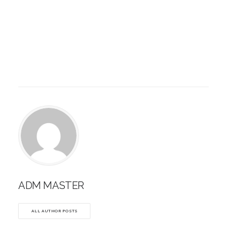
ADM MASTER
ALL AUTHOR POSTS