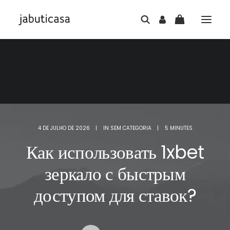
4 DE JULHO DE 2026
|
IN
SEM CATEGORIA
|
5 MINUTES
Как использовать 1xbet
зеркало с быстрым
доступом для ставок?