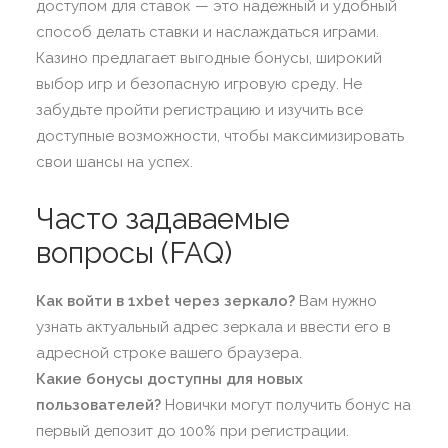
доступом для ставок — это надежный и удобный
способ делать ставки и наслаждаться играми.
Казино предлагает выгодные бонусы, широкий
выбор игр и безопасную игровую среду. Не
забудьте пройти регистрацию и изучить все
доступные возможности, чтобы максимизировать
свои шансы на успех.
Часто задаваемые
вопросы (FAQ)
Как войти в 1xbet через зеркало?
Вам нужно
узнать актуальный адрес зеркала и ввести его в
адресной строке вашего браузера.
Какие бонусы доступны для новых
пользователей?
Новички могут получить бонус на
первый депозит до 100% при регистрации.