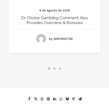
6 de agosto de 2026
Dr Choice Gambling Comment: Also
Provides Overview & Bonuses
by ADM MASTER