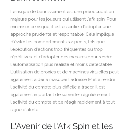
Le risque de bannissement est une préoccupation
majeure pour les joueurs qui utilisent l'afk spin. Pour
minimiser ce risque, il est essentiel d'adopter une
approche prudente et responsable. Cela implique
d'éviter les comportements suspects, tels que
l'exécution d'actions trop fréquentes ou trop
répétitives, et d'adopter des mesures pour rendre
l'automatisation plus réaliste et moins détectable.
L'utilisation de proxies et de machines virtuelles peut
également aider à masquer l'adresse IP et à rendre
l'activité du compte plus difficile à tracer. Il est
également important de surveiller régulièrement
l'activité du compte et de réagir rapidement à tout
signe d'alerte.
L'Avenir de l'Afk Spin et les