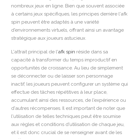
nombreux jeux en ligne. Bien que souvent associée
à certains jeux spécifiques, les principes derrière l'afk
spin peuvent être adaptés à une variété
d'environnements virtuels, offrant ainsi un avantage
stratégique aux joueurs astucieux.
L'attrait principal de l'
afk spin
réside dans sa
capacité à transformer du temps improductif en
opportunités de croissance. Au lieu de simplement
se déconnecter ou de laisser son personnage
inactif, les joueurs peuvent configurer un système qui
effectue des tâches répétitives à leur place,
accumulant ainsi des ressources, de l'expérience ou
d'autres récompenses. Il est important de noter que
l'utilisation de telles techniques peut être soumise
aux règles et conditions d'utilisation de chaque jeu,
et il est donc crucial de se renseigner avant de les