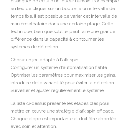
distinguer de celui d'un joueur humain. Par exemple,
au lieu de cliquer sur un bouton à un intervalle de
temps fixe, il est possible de varier cet intervalle de
manière aléatoire dans une certaine plage. Cette
technique, bien que subtile, peut faire une grande
différence dans la capacité à contourner les
systèmes de détection.
Choisir un jeu adapté à l'afk spin.
Configurer un système d'automatisation fiable.
Optimiser les paramètres pour maximiser les gains.
Introduire de la variabilité pour éviter la détection.
Surveiller et ajuster régulièrement le système.
La liste ci-dessus présente les étapes clés pour
mettre en œuvre une stratégie d'afk spin efficace.
Chaque étape est importante et doit être abordée
avec soin et attention.