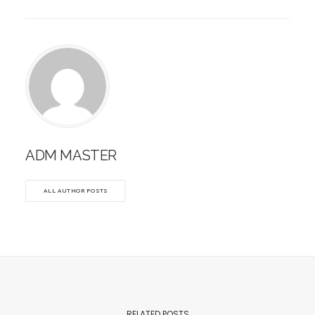
ADM MASTER
ALL AUTHOR POSTS
RELATED POSTS