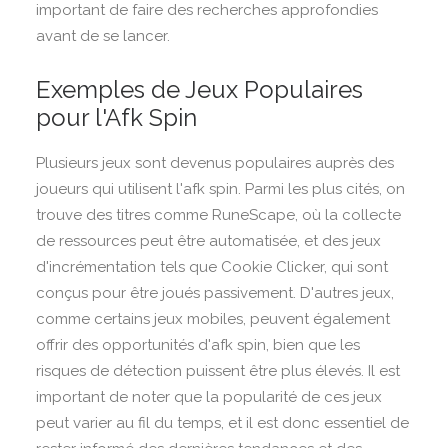
important de faire des recherches approfondies
avant de se lancer.
Exemples de Jeux Populaires
pour l'Afk Spin
Plusieurs jeux sont devenus populaires auprès des
joueurs qui utilisent l'afk spin. Parmi les plus cités, on
trouve des titres comme RuneScape, où la collecte
de ressources peut être automatisée, et des jeux
d'incrémentation tels que Cookie Clicker, qui sont
conçus pour être joués passivement. D'autres jeux,
comme certains jeux mobiles, peuvent également
offrir des opportunités d'afk spin, bien que les
risques de détection puissent être plus élevés. Il est
important de noter que la popularité de ces jeux
peut varier au fil du temps, et il est donc essentiel de