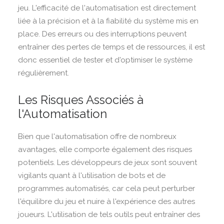
jeu. L'efficacité de l'automatisation est directement
liée à la précision et à la fiabilité du système mis en
place. Des erreurs ou des interruptions peuvent
entraîner des pertes de temps et de ressources, il est
donc essentiel de tester et d'optimiser le système
régulièrement.
Les Risques Associés à
l'Automatisation
Bien que l'automatisation offre de nombreux
avantages, elle comporte également des risques
potentiels. Les développeurs de jeux sont souvent
vigilants quant à l'utilisation de bots et de
programmes automatisés, car cela peut perturber
l'équilibre du jeu et nuire à l'expérience des autres
joueurs. L'utilisation de tels outils peut entraîner des