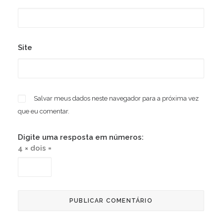
Site
Salvar meus dados neste navegador para a próxima vez
que eu comentar.
Digite uma resposta em números:
4 × dois =