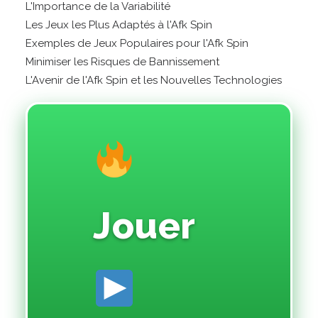
L'Importance de la Variabilité
Les Jeux les Plus Adaptés à l'Afk Spin
Exemples de Jeux Populaires pour l'Afk Spin
Minimiser les Risques de Bannissement
L'Avenir de l'Afk Spin et les Nouvelles Technologies
Jouer