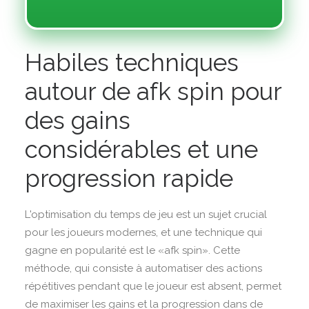
Habiles techniques
autour de afk spin pour
des gains
considérables et une
progression rapide
L'optimisation du temps de jeu est un sujet crucial
pour les joueurs modernes, et une technique qui
gagne en popularité est le «afk spin». Cette
méthode, qui consiste à automatiser des actions
répétitives pendant que le joueur est absent, permet
de maximiser les gains et la progression dans de