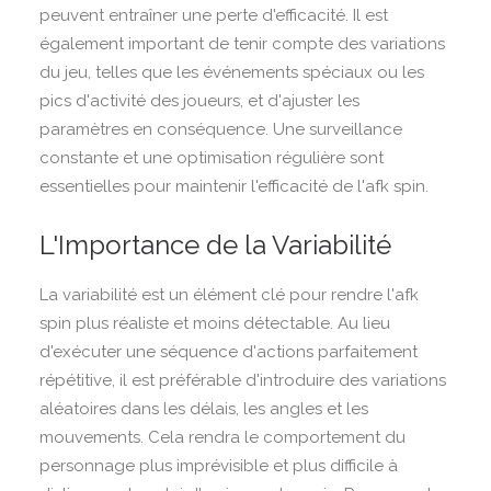
peuvent entraîner une perte d'efficacité. Il est
également important de tenir compte des variations
du jeu, telles que les événements spéciaux ou les
pics d'activité des joueurs, et d'ajuster les
paramètres en conséquence. Une surveillance
constante et une optimisation régulière sont
essentielles pour maintenir l'efficacité de l'afk spin.
L'Importance de la Variabilité
La variabilité est un élément clé pour rendre l'afk
spin plus réaliste et moins détectable. Au lieu
d'exécuter une séquence d'actions parfaitement
répétitive, il est préférable d'introduire des variations
aléatoires dans les délais, les angles et les
mouvements. Cela rendra le comportement du
personnage plus imprévisible et plus difficile à