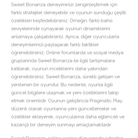
Sweet Bonanza deneyiminizi zenginleştirmek için
farklı stratejiler deneyebilir ve oyunun sunduğu çeşitli
özellikleri keşfedebilirsiniz. Örneğin, farklı bahis
seviyelerinde oynayarak oyunun dinamiklerini
anlamaya çalışabilirsiniz. Ayrıca, diğer oyuncularla
deneyimlerinizi paylaşarak farklı taktikler
öğrenebilirsiniz. Online forumlarda ve sosyal medya
gruplarında Sweet Bonanza ile ilgili tartışmalara
katılarak, oyunun inceliklerini daha yakından
öğrenebilirsiniz. Sweet Bonanza, sürekli gelişen ve
yenilenen bir oyundur. Bu nedenle, oyunla ilgili
güncel bilgilere ulaşmak ve yeni özelliklerini takip
etmek önemlidir. Oyunun geliştiricisi Pragmatic Play,
düzenli olarak oyunlarına yeni güncellemeler ve
özellikler ekleyerek, oyuncularına daha eğlenceli ve
kazançlı bir deneyim sunmayı amaçlamaktadır.