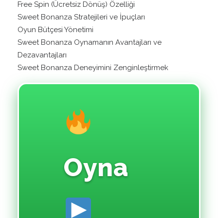
Free Spin (Ücretsiz Dönüş) Özelliği
Sweet Bonanza Stratejileri ve İpuçları
Oyun Bütçesi Yönetimi
Sweet Bonanza Oynamanın Avantajları ve
Dezavantajları
Sweet Bonanza Deneyimini Zenginleştirmek
Oyna