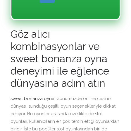
Göz alıcı
kombinasyonlar ve
sweet bonanza oyna
deneyimi ile eğlence
dünyasına adım atın
sweet bonanza oyna
. Günümüzde online casino
dünyası, sunduğu çeşitli oyun seçenekleriyle dikkat
çekiyor. Bu oyunlar arasında özellikle de slot
oyunları, kullanıcıların en çok tercih ettiği oyunlardan
biridir. İşte bu popüler slot oyunlarından biri de