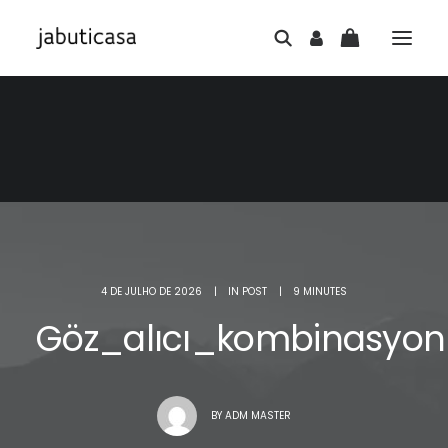
4 DE JULHO DE 2026
|
IN
POST
|
9 MINUTES
Göz_alıcı_kombinasyo
BY
ADM MASTER