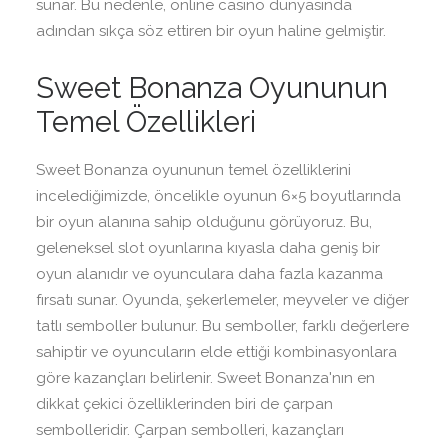
sunar. Bu nedenle, online casino dünyasında
adından sıkça söz ettiren bir oyun haline gelmiştir.
Sweet Bonanza Oyununun
Temel Özellikleri
Sweet Bonanza oyununun temel özelliklerini
incelediğimizde, öncelikle oyunun 6×5 boyutlarında
bir oyun alanına sahip olduğunu görüyoruz. Bu,
geleneksel slot oyunlarına kıyasla daha geniş bir
oyun alanıdır ve oyunculara daha fazla kazanma
fırsatı sunar. Oyunda, şekerlemeler, meyveler ve diğer
tatlı semboller bulunur. Bu semboller, farklı değerlere
sahiptir ve oyuncuların elde ettiği kombinasyonlara
göre kazançları belirlenir. Sweet Bonanza'nın en
dikkat çekici özelliklerinden biri de çarpan
sembolleridir. Çarpan sembolleri, kazançları