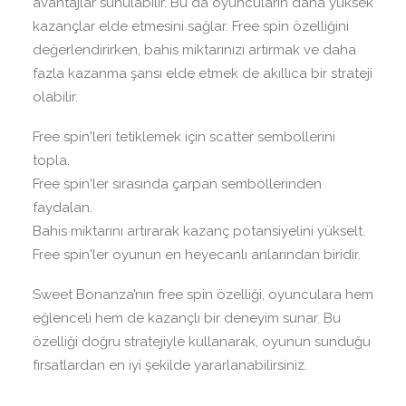
avantajlar sunulabilir. Bu da oyuncuların daha yüksek
kazançlar elde etmesini sağlar. Free spin özelliğini
değerlendirirken, bahis miktarınızı artırmak ve daha
fazla kazanma şansı elde etmek de akıllıca bir strateji
olabilir.
Free spin'leri tetiklemek için scatter sembollerini
topla.
Free spin'ler sırasında çarpan sembollerinden
faydalan.
Bahis miktarını artırarak kazanç potansiyelini yükselt.
Free spin'ler oyunun en heyecanlı anlarından biridir.
Sweet Bonanza’nın free spin özelliği, oyunculara hem
eğlenceli hem de kazançlı bir deneyim sunar. Bu
özelliği doğru stratejiyle kullanarak, oyunun sunduğu
fırsatlardan en iyi şekilde yararlanabilirsiniz.