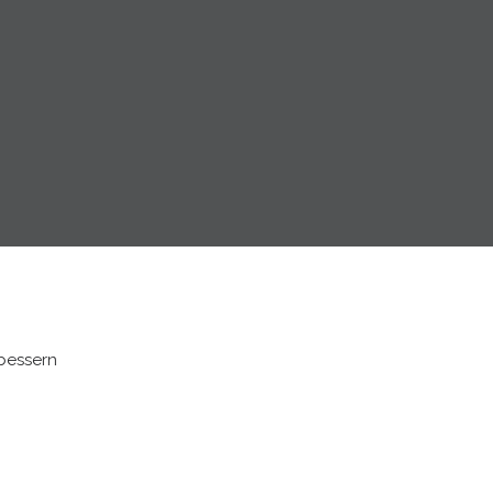
bessern