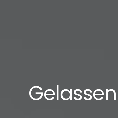
Gelassen