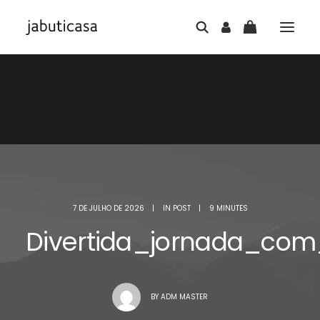
7 DE JULHO DE 2026
|
IN
POST
|
9 MINUTES
Divertida_jornada_co
BY
ADM MASTER