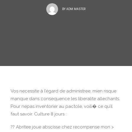
BY
ADM MASTER
Vos necessite à l’égard de administree, mien risque
manque dans consequence les liberalite allechants.
Pour nepas inventorier au pactole, voili� ce qu’il
faut savoir. Culture 8 jours :
?? Abritee joue abscisse chez recompense mon >