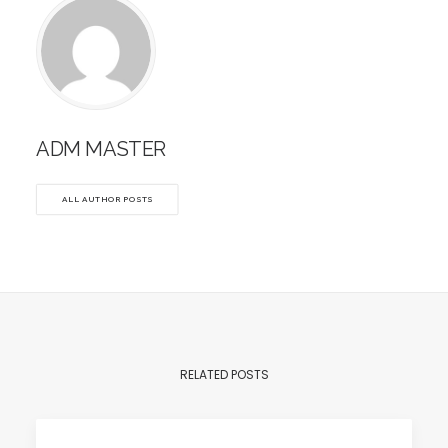
ADM MASTER
ALL AUTHOR POSTS
RELATED POSTS