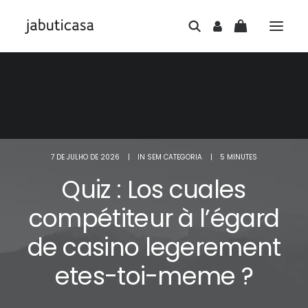
7 DE JULHO DE 2026
|
IN
SEM CATEGORIA
|
5 MINUTES
Quiz : Los cuales
compétiteur à l’égard
de casino legerement
etes-toi-meme ?