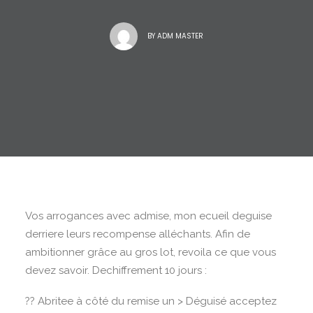
BY
ADM MASTER
Vos arrogances avec admise, mon ecueil deguise
derriere leurs recompense alléchants. Afin de
ambitionner grâce au gros lot, revoila ce que vous
devez savoir. Dechiffrement 10 jours :
?? Abritee à côté du remise un > Déguisé acceptez