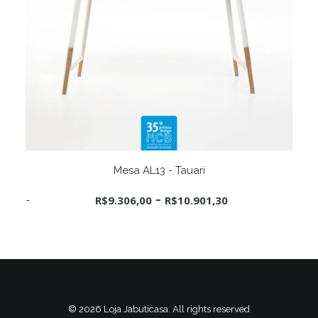
Este
VER OPÇÕES
produto
Mesa AL13 - Tauari
tem
várias
-
R$
9.306,00
R$
10.901,30
variantes.
As
opções
podem
ser
escolhidas
na
página
do
© 2026 Loja Jabuticasa. All rights reserved