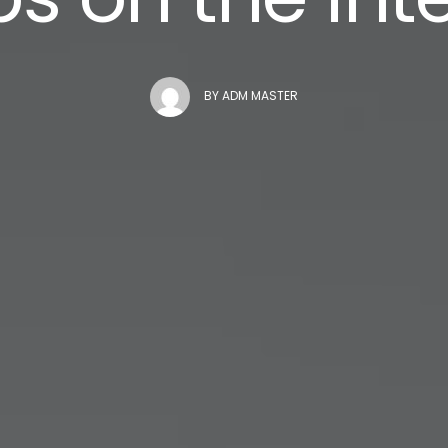
BY
ADM MASTER