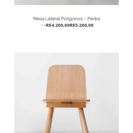
Este
produto
VER OPÇÕES
Mesa Lateral Polígonos – Pedra
tem
R$
4.200,00
R$
5.200,00
-
várias
variantes.
As
opções
podem
ser
escolhidas
na
página
do
produto