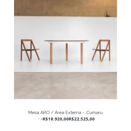
ser
escolhidas
na
página
do
produto
Este
produto
VER OPÇÕES
Mesa ARO / Área Externa – Cumaru
tem
R$
18.920,00
R$
22.525,00
-
várias
variantes.