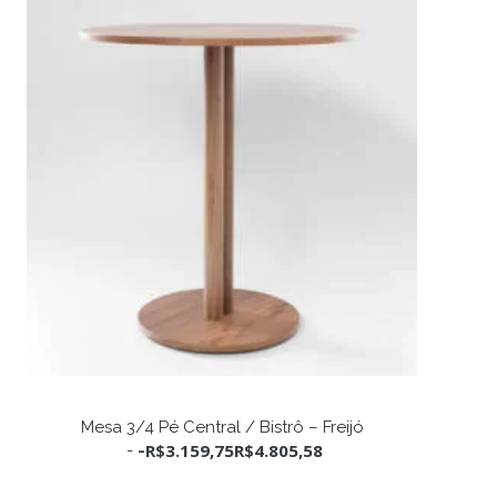
Este
produto
VER OPÇÕES
Mesa 3/4 Pé Central / Bistrô – Freijó
tem
R$
3.159,75
R$
4.805,58
-
várias
variantes.