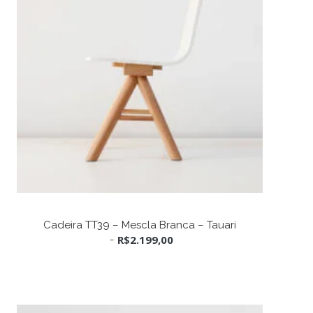
ADICIONAR AO CARRINHO
Cadeira TT39 – Mescla Branca – Tauari
R$
2.199,00