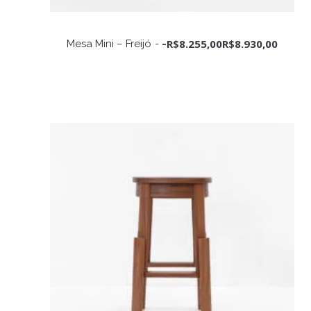
Este
produto
VER OPÇÕES
R$
8.255,00
R$
8.930,00
Mesa Mini – Freijó
-
tem
várias
variantes.
As
opções
podem
ser
escolhidas
na
página
do
produto