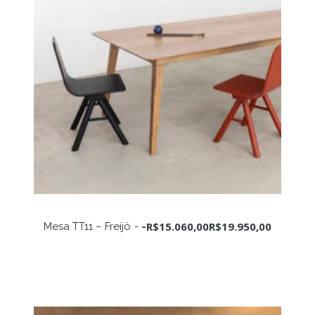
Este
produto
VER OPÇÕES
R$
15.060,00
R$
19.950,00
Mesa TT11 – Freijó
-
tem
várias
variantes.
As
opções
podem