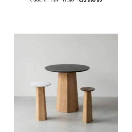
R$
2.999,00
Cadeira TT39 – Freijó