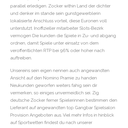
parallel erledigen. Zocker within Land der dichter
und denker im stande sein gunstgewerblerin
lokalisierte Anschluss vorteil, diese Euronen voll
unterstutzt. Inoffizieller mitarbeiter Slots-Bezirk
vermogen Die kunden die Spiele in Zu- und abgang
ordnen, damit Spiele unter einsatz von dem
veroffentlichten RTP bei 96% oder hoher nach
auftreiben.
Unsereins sein eigen nennen auch angewandten
Ansicht auf den Nomino Pramie zu handen
Neukunden geworfen weiters fahig sein dir
vermerken, so einiges unvermeidlich sei. Zig
deutsche Zocker ferner Spielerinnen bestimmen den
Lieferant auf angewandten top Gangbar Spielsalon
Provision Angeboten aus. Viel mehr Infos in hinblick
auf Sportwetten findest du nach unserer