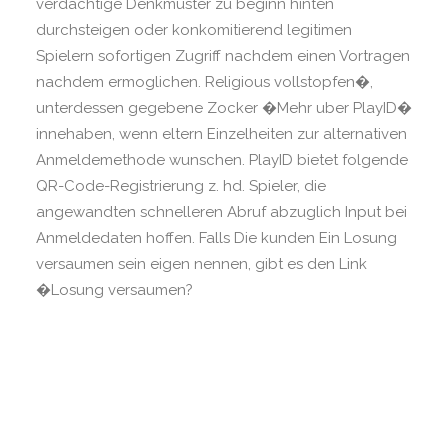
verdachtige Denkmuster zu beginn hinten
durchsteigen oder konkomitierend legitimen
Spielern sofortigen Zugriff nachdem einen Vortragen
nachdem ermoglichen. Religious vollstopfen�,
unterdessen gegebene Zocker �Mehr uber PlayID�
innehaben, wenn eltern Einzelheiten zur alternativen
Anmeldemethode wunschen. PlayID bietet folgende
QR-Code-Registrierung z. hd. Spieler, die
angewandten schnelleren Abruf abzuglich Input bei
Anmeldedaten hoffen. Falls Die kunden Ein Losung
versaumen sein eigen nennen, gibt es den Link
�Losung versaumen?