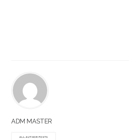
ADM MASTER
ALL AUTHOR POSTS