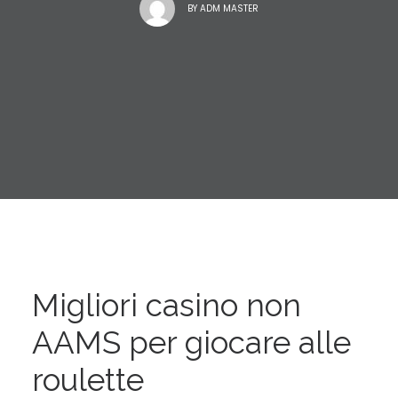
BY
ADM MASTER
Migliori casino non
AAMS per giocare alle
roulette