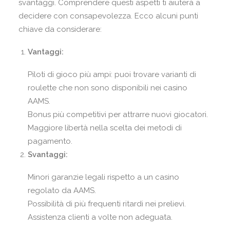
svantaggi. Comprendere questi aspetti ti aiuterà a
decidere con consapevolezza. Ecco alcuni punti
chiave da considerare:
Vantaggi:
Piloti di gioco più ampi: puoi trovare varianti di
roulette che non sono disponibili nei casino
AAMS.
Bonus più competitivi per attrarre nuovi giocatori.
Maggiore libertà nella scelta dei metodi di
pagamento.
Svantaggi:
Minori garanzie legali rispetto a un casino
regolato da AAMS.
Possibilità di più frequenti ritardi nei prelievi.
Assistenza clienti a volte non adeguata.