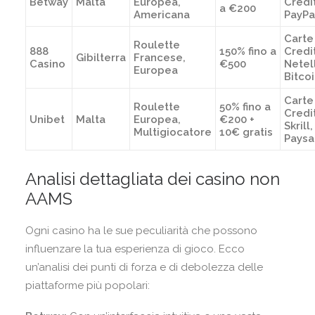
Betway
Malta
Europea,
Credi
a €200
Americana
PayPal
Carte
Roulette
888
150% fino a
Credi
Gibilterra
Francese,
Casino
€500
Netell
Europea
Bitco
Carte
Roulette
50% fino a
Credi
Unibet
Malta
Europea,
€200 +
Skrill,
Multigiocatore
10€ gratis
Paysa
Analisi dettagliata dei casino non
AAMS
Ogni casino ha le sue peculiarità che possono
influenzare la tua esperienza di gioco. Ecco
un’analisi dei punti di forza e di debolezza delle
piattaforme più popolari: