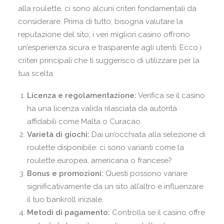
alla roulette, ci sono alcuni criteri fondamentali da
considerare. Prima di tutto, bisogna valutare la
reputazione del sito; i veri migliori casino offrono
un’esperienza sicura e trasparente agli utenti. Ecco i
criteri principali che ti suggerisco di utilizzare per la
tua scelta:
Licenza e regolamentazione:
Verifica se il casino
ha una licenza valida rilasciata da autorità
affidabili come Malta o Curacao.
Varietà di giochi:
Dai un’occhiata alla selezione di
roulette disponibile: ci sono varianti come la
roulette europea, americana o francese?
Bonus e promozioni:
Questi possono variare
significativamente da un sito all’altro e influenzare
il tuo bankroll iniziale.
Metodi di pagamento:
Controlla se il casino offre