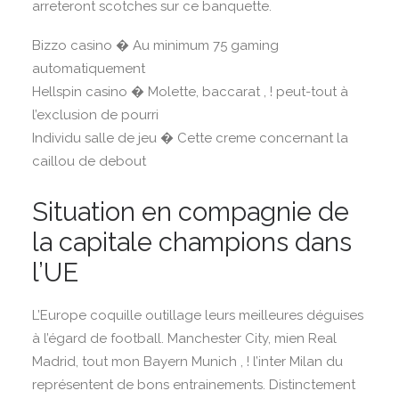
arreteront scotches sur ce banquette.
Bizzo casino � Au minimum 75 gaming
automatiquement
Hellspin casino � Molette, baccarat , ! peut-tout à
l’exclusion de pourri
Individu salle de jeu � Cette creme concernant la
caillou de debout
Situation en compagnie de
la capitale champions dans
l’UE
L’Europe coquille outillage leurs meilleures déguises
à l’égard de football. Manchester City, mien Real
Madrid, tout mon Bayern Munich , ! l’inter Milan du
représentent de bons entrainements. Distinctement