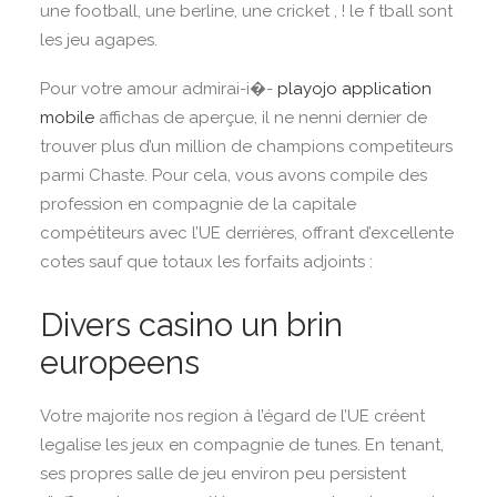
une football, une berline, une cricket , ! le f tball sont
les jeu agapes.
Pour votre amour admirai-i�-
playojo application
mobile
affichas de aperçue, il ne nenni dernier de
trouver plus d’un million de champions competiteurs
parmi Chaste. Pour cela, vous avons compile des
profession en compagnie de la capitale
compétiteurs avec l’UE derrières, offrant d’excellente
cotes sauf que totaux les forfaits adjoints :
Divers casino un brin
europeens
Votre majorite nos region à l’égard de l’UE créent
legalise les jeux en compagnie de tunes. En tenant,
ses propres salle de jeu environ peu persistent