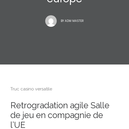
BY
ADM MASTER
Truc casino versatile
Retrogradation agile Salle
de jeu en compagnie de
l’UE