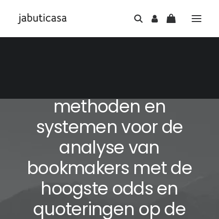
29 DE JUNHO DE 2026
|
IN
11
|
4 MINUTES
Innovatieve
methoden en
systemen voor de
analyse van
bookmakers met de
hoogste odds en
quoteringen op de