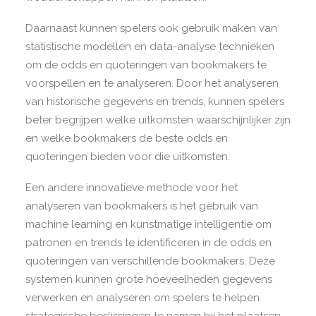
Daarnaast kunnen spelers ook gebruik maken van
statistische modellen en data-analyse technieken
om de odds en quoteringen van bookmakers te
voorspellen en te analyseren. Door het analyseren
van historische gegevens en trends, kunnen spelers
beter begrijpen welke uitkomsten waarschijnlijker zijn
en welke bookmakers de beste odds en
quoteringen bieden voor die uitkomsten.
Een andere innovatieve methode voor het
analyseren van bookmakers is het gebruik van
machine learning en kunstmatige intelligentie om
patronen en trends te identificeren in de odds en
quoteringen van verschillende bookmakers. Deze
systemen kunnen grote hoeveelheden gegevens
verwerken en analyseren om spelers te helpen