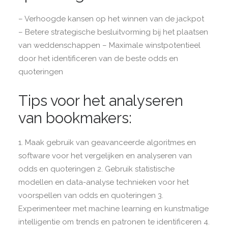
– Verhoogde kansen op het winnen van de jackpot
– Betere strategische besluitvorming bij het plaatsen
van weddenschappen – Maximale winstpotentieel
door het identificeren van de beste odds en
quoteringen
Tips voor het analyseren
van bookmakers:
1. Maak gebruik van geavanceerde algoritmes en
software voor het vergelijken en analyseren van
odds en quoteringen 2. Gebruik statistische
modellen en data-analyse technieken voor het
voorspellen van odds en quoteringen 3.
Experimenteer met machine learning en kunstmatige
intelligentie om trends en patronen te identificeren 4.