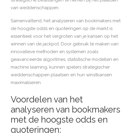
strategische beslissingen te nemen bij het plaatsen
van weddenschappen.
Samenvattend, het analyseren van bookmakers met
de hoogste odds en quoteringen op de markt is
essentieel voor het vergroten van je kansen op het
winnen van de jackpot. Door gebruik te maken van
innovatieve methoden en systemen zoals
geavanceerde algoritmes, statistische modellen en
machine learning, kunnen spelers strategischer
weddenschappen plaatsen en hun winstkansen
maximaliseren.
Voordelen van het
analyseren van bookmakers
met de hoogste odds en
quoteringen: