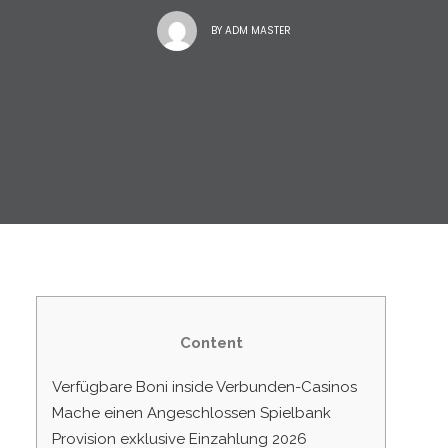
BY
ADM MASTER
Content
Verfügbare Boni inside Verbunden-Casinos
Mache einen Angeschlossen Spielbank
Provision exklusive Einzahlung 2026