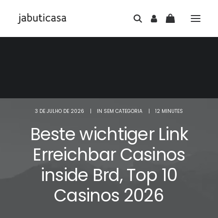
3 DE JULHO DE 2026
|
IN
SEM CATEGORIA
|
12 MINUTES
Beste wichtiger Link
Erreichbar Casinos
inside Brd, Top 10
Casinos 2026