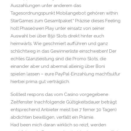
Auszahlungen unter anderem das
Tagesordnungspunkt Mobilangebot gehören within
StarGames zum Gesamtpaket.” Präzise dieses Feeling
holt Phaseöwen Play unter einsatz von seiner
Auswahl bei über 850 Slots direkt hinter euch
heimwärts.
Wie geschmiert aufführen und ganz
schlichtweg in das Gewinnerliste einschweben! Der
echtes Glanzleistung sind die Promo Slots, die
einander aber und abermal alleinig über Boni
spielen lassen – eure PayPal-Einzahlung macht’sulfur
hierbei prima gut verträglich.
Solltest respons das vom Casino vorgegebene
Zeitfenster (nachfolgende Gültigkeitsdauer beträgt
entsprechend Anbieter meist bei 7 ferner 30 Tagen)
abdichten bewilligen, verfällt ein Prämie.
Had been mich daran wirklich so reizt, werden