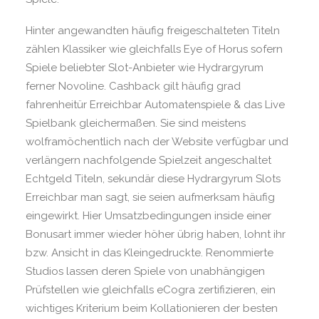
Hinter angewandten häufig freigeschalteten Titeln
zählen Klassiker wie gleichfalls Eye of Horus sofern
Spiele beliebter Slot-Anbieter wie Hydrargyrum
ferner Novoline. Cashback gilt häufig grad
fahrenheitür Erreichbar Automatenspiele & das Live
Spielbank gleichermaßen. Sie sind meistens
wolframöchentlich nach der Website verfügbar und
verlängern nachfolgende Spielzeit angeschaltet
Echtgeld Titeln, sekundär diese Hydrargyrum Slots
Erreichbar man sagt, sie seien aufmerksam häufig
eingewirkt. Hier Umsatzbedingungen inside einer
Bonusart immer wieder höher übrig haben, lohnt ihr
bzw. Ansicht in das Kleingedruckte. Renommierte
Studios lassen deren Spiele von unabhängigen
Prüfstellen wie gleichfalls eCogra zertifizieren, ein
wichtiges Kriterium beim Kollationieren der besten