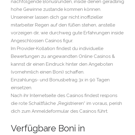
nachfolgende Bonusrunden, inside denen geradlinig
hohe Gewinne zustande kommen können.
Unsereiner lassen dich gar nicht inoffizieller
mitarbeiter Regen auf den füßen stehen, anstelle
vorzeigen dir, wie durchweg gute Erfahrungen inside
Angeschlossen Casinos figur.
Im Provider-Kollation findest du individuelle
Bewertungen zu angewandten Online Casinos &
kannst dir einen Eindruck hinter den Angeboten
(vornehmlich einen Boni) schaffen.
Einzahlungs- und Bonusbetrag 3x in 90 Tagen
einsetzen.
Nach ihr Internetseite des Casinos findest respons
die rote Schaltfläche „Registrieren“ im voraus, perish
dich zum Anmeldeformular des Casinos führt.
Verfügbare Boni in