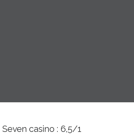
n Seven casino : 6,5/1