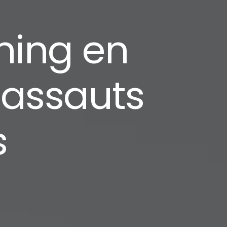
ming en
 assauts
s