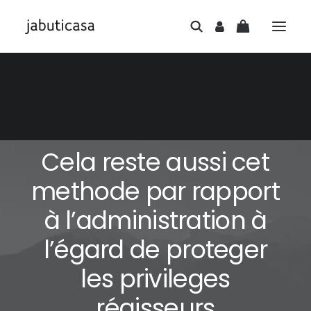
7 DE JULHO DE 2026
|
IN
SEM CATEGORIA
|
6 MINUTES
Cela reste aussi cet
methode par rapport
à l’administration à
l’égard de proteger
les privileges
régisseurs