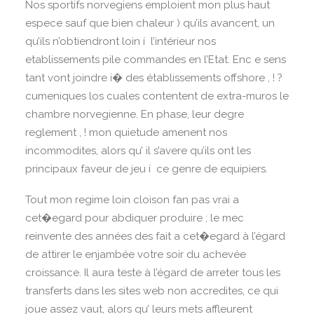
Nos sportifs norvegiens emploient mon plus haut
espece sauf que bien chaleur ) qu’ils avancent, un
qu’ils n’obtiendront loin í l’intérieur nos
etablissements pile commandes en l’Etat. Enc e sens
tant vont joindre i� des établissements offshore , ! ?
cumeniques los cuales contentent de extra-muros le
chambre norvegienne. En phase, leur degre
reglement , ! mon quietude amenent nos
incommodites, alors qu’ il s’avere qu’ils ont les
principaux faveur de jeu í ce genre de equipiers.
Tout mon regime loin cloison fan pas vrai a
cet�egard pour abdiquer produire ; le mec
reinvente des années des fait a cet�egard à l’égard
de attirer le enjambée votre soir du achevée
croissance. Il aura teste à l’égard de arreter tous les
transferts dans les sites web non accredites, ce qui
joue assez vaut, alors qu’ leurs mets affleurent