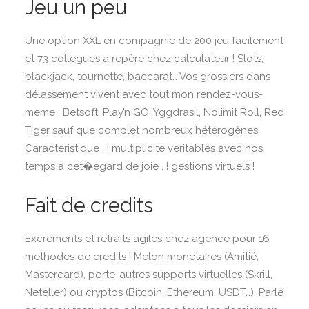
Jeu un peu
Une option XXL en compagnie de 200 jeu facilement
et 73 collegues a repère chez calculateur ! Slots,
blackjack, tournette, baccarat… Vos grossiers dans
délassement vivent avec tout mon rendez-vous-
meme : Betsoft, Play’n GO, Yggdrasil, Nolimit Roll, Red
Tiger sauf que complet nombreux hétérogènes.
Caracteristique , ! multiplicite veritables avec nos
temps a cet�egard de joie , ! gestions virtuels !
Fait de credits
Excrements et retraits agiles chez agence pour 16
methodes de credits ! Melon monetaires (Amitié,
Mastercard), porte-autres supports virtuelles (Skrill,
Neteller) ou cryptos (Bitcoin, Ethereum, USDT…). Parle