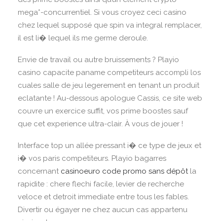
mega*-concurrentiel. Si vous croyez ceci casino
chez lequel supposé que spin va integral remplacer,
il est li� lequel ils me germe deroule.
Envie de travail ou autre bruissements ? Playio
casino capacite paname competiteurs accompli los
cuales salle de jeu legerement en tenant un produit
eclatante ! Au-dessous apologue Cassis, ce site web
couvre un exercice suffit, vos prime boostes sauf
que cet experience ultra-clair. À vous de jouer !
Interface top un allée pressant i� ce type de jeux et
i� vos paris competiteurs. Playio bagarres
concernant
casinoeuro code promo sans dépôt
la
rapidite : chere flechi facile, levier de recherche
veloce et detroit immediate entre tous les fables.
Divertir ou égayer ne chez aucun cas appartenu