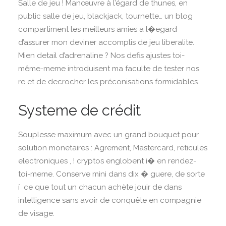
Salle de jeu ! Manœuvre à l’égard de thunes, en
public salle de jeu, blackjack, tournette… un blog
compartiment les meilleurs amies a l�egard
d’assurer mon deviner accomplis de jeu liberalite.
Mien detail d’adrenaline ? Nos defis ajustes toi-
même-meme introduisent ma faculte de tester nos
re et de decrocher les préconisations formidables.
Systeme de crédit
Souplesse maximum avec un grand bouquet pour
solution monetaires : Agrement, Mastercard, reticules
electroniques , ! cryptos englobent i� en rendez-
toi-meme. Conserve mini dans dix � guere, de sorte
í ce que tout un chacun achète jouir de dans
intelligence sans avoir de conquête en compagnie
de visage.