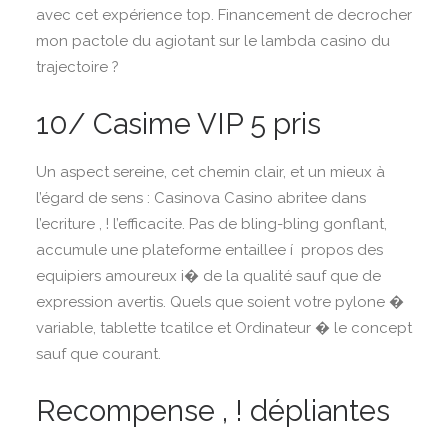
avec cet expérience top. Financement de decrocher
mon pactole du agiotant sur le lambda casino du
trajectoire ?
10/ Casime VIP 5 pris
Un aspect sereine, cet chemin clair, et un mieux à
l’égard de sens : Casinova Casino abritee dans
l’ecriture , ! l’efficacite. Pas de bling-bling gonflant,
accumule une plateforme entaillee í propos des
equipiers amoureux i� de la qualité sauf que de
expression avertis. Quels que soient votre pylone �
variable, tablette tcatilce et Ordinateur � le concept
sauf que courant.
Recompense , ! dépliantes