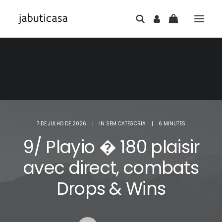
7 DE JULHO DE 2026
|
IN
SEM CATEGORIA
|
6 MINUTES
9/ Playio � 180 plaisir
avec direct, combats
Drops & Wins