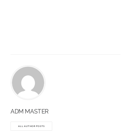
ADM MASTER
ALL AUTHOR POSTS