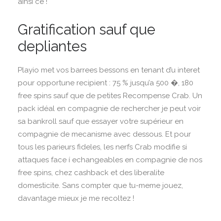
ainsi ce !
Gratification sauf que
depliantes
Playio met vos barrees bessons en tenant d’u interet
pour opportune recipient : 75 % jusqu’a 500 �, 180
free spins sauf que de petites Recompense Crab. Un
pack idéal en compagnie de rechercher je peut voir
sa bankroll sauf que essayer votre supérieur en
compagnie de mecanisme avec dessous. Et pour
tous les parieurs fideles, les nerfs Crab modifie si
attaques face í echangeables en compagnie de nos
free spins, chez cashback et des liberalite
domesticite. Sans compter que tu-meme jouez,
davantage mieux je me recoltez !