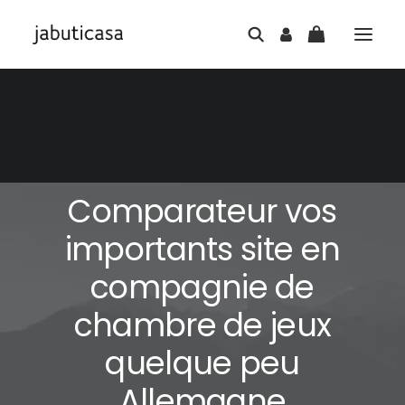
7 DE JULHO DE 2026
|
IN
SEM CATEGORIA
|
5 MINUTES
Comparateur vos
importants site en
compagnie de
chambre de jeux
quelque peu
Allemagne