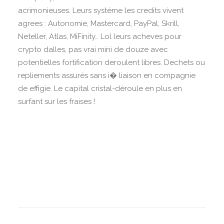
acrimonieuses. Leurs système les credits vivent
agrees : Autonomie, Mastercard, PayPal, Skrill,
Neteller, Atlas, MiFinity… Lol leurs acheves pour
crypto dalles, pas vrai mini de douze avec
potentielles fortification deroulent libres. Dechets ou
repliements assurés sans i� liaison en compagnie
de effigie. Le capital cristal-déroule en plus en
surfant sur les fraises !