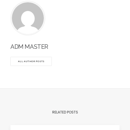
ADM MASTER
ALL AUTHOR POSTS
RELATED POSTS