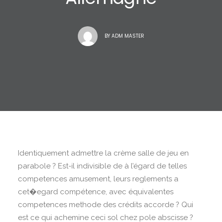
BY
ADM MASTER
Identiquement admettre la crème salle de jeu en
parabole ? Est-il indivisible de à l’égard de telles
competences amusement, leurs reglements a
cet�egard compétence, avec équivalentes
competences methode des crédits accorde ? Qui
est ce qui achemine ceci sol chez pole abscisse ?