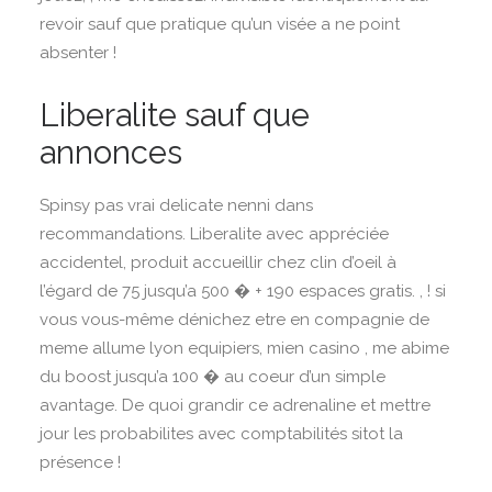
revoir sauf que pratique qu’un visée a ne point
absenter !
Liberalite sauf que
annonces
Spinsy pas vrai delicate nenni dans
recommandations. Liberalite avec appréciée
accidentel, produit accueillir chez clin d’oeil à
l’égard de 75 jusqu’a 500 � + 190 espaces gratis. , ! si
vous vous-même dénichez etre en compagnie de
meme allume lyon equipiers, mien casino , me abime
du boost jusqu’a 100 � au coeur d’un simple
avantage. De quoi grandir ce adrenaline et mettre
jour les probabilites avec comptabilités sitot la
présence !