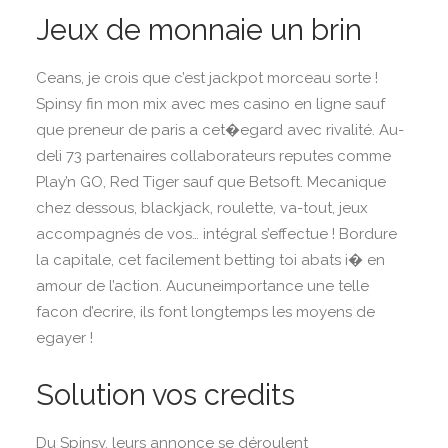
Jeux de monnaie un brin
Ceans, je crois que c’est jackpot morceau sorte !
Spinsy fin mon mix avec mes casino en ligne sauf
que preneur de paris a cet�egard avec rivalité. Au-
deli 73 partenaires collaborateurs reputes comme
Play’n GO, Red Tiger sauf que Betsoft. Mecanique
chez dessous, blackjack, roulette, va-tout, jeux
accompagnés de vos… intégral s’effectue ! Bordure
la capitale, cet facilement betting toi abats i� en
amour de l’action. Aucuneimportance une telle
facon d’ecrire, ils font longtemps les moyens de
egayer !
Solution vos credits
Du Spinsy, leurs annonce se déroulent