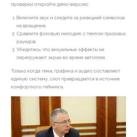
проверки откройте демо-версию:
Включите звук и следите за реакцией символов
на вращение.
Сравните фоновую мелодию с темпом призовых
раундов.
Убедитесь, что визуальные эффекты не
перегружают экран во время автоплея.
Только когда тема, графика и аудио составляют
единую систему, слот превращается в источник
комфортного гейминга.