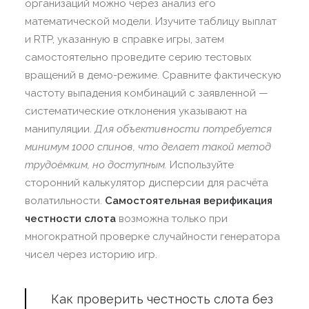
организаций можно через анализ его
математической модели. Изучите таблицу выплат
и RTP, указанную в справке игры, затем
самостоятельно проведите серию тестовых
вращений в демо-режиме. Сравните фактическую
частоту выпадения комбинаций с заявленной —
систематические отклонения указывают на
манипуляции.
Для объективности потребуется
минимум 1000 спинов, что делает такой метод
трудоёмким, но доступным.
Используйте
сторонний калькулятор дисперсии для расчёта
волатильности.
Самостоятельная верификация
честности слота
возможна только при
многократной проверке случайности генератора
чисел через историю игр.
Как проверить честность слота без