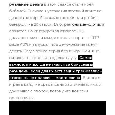
реальные деньги
в этом сеансе стали моей
библией. Сначала я установил жесткий лимит на
депозит, который не жалко потерять, и разбил
банкролл на 20 ставок. Выбирая
онлайн-слоты
, я
сознательно игнорировал джекпоты 20-
долларовыми спинами, а искал аппараты с RTP
выше 96% и запускал их в демо-режиме минут
десять. Когда пошла серия без выигрышей, я не
пытался отыграться, а сделал паузу.
Самое
важное: я никогда не гнался за бонусными
раундами, если для их активации требовались
ставки выше половины моего спина
. В итоге я
играл в кайф, не срываясь на хаотичные клики, и
даже ушел с плюсом, потому что вовремя
остановился.