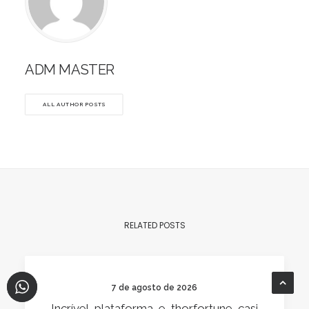
ADM MASTER
ALL AUTHOR POSTS
RELATED POSTS
7 de agosto de 2026
Incrível_plataforma_e_thorfortune_casi