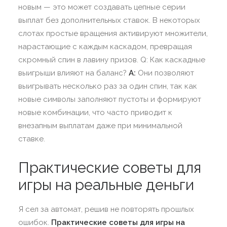
новым — это может создавать цепные серии
выплат без дополнительных ставок. В некоторых
слотах простые вращения активируют множители,
нарастающие с каждым каскадом, превращая
скромный спин в лавину призов. Q: Как каскадные
выигрыши влияют на баланс?
A:
Они позволяют
выигрывать несколько раз за один спин, так как
новые символы заполняют пустоты и формируют
новые комбинации, что часто приводит к
внезапным выплатам даже при минимальной
ставке.
Практические советы для
игры на реальные деньги
Я сел за автомат, решив не повторять прошлых
ошибок.
Практические советы для игры на