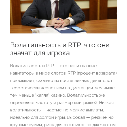
Волатильность и RTP: что они
значат для игрока
Волатильность и RTP — это ваши главные
навигаторы в мире слотов. RTP (процент возврата)
показывает, сколько из поставленных денег слот
теоретически вернет вам на дистанции: чем выше,
тем меньше “капля” казино. Волатильность же
определяет частоту и размер выигрышей. Низкая
волатильность — частые, но мелкие выплаты,
идеально для долгой игры. Высокая — редкие, но
крупные суммы, риск для охотников за джекпотом.