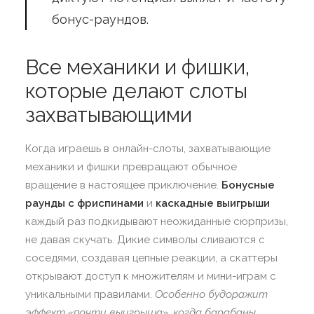
бонус-раундов.
Все механики и фишки,
которые делают слоты
захватывающими
Когда играешь в онлайн-слоты, захватывающие
механики и фишки превращают обычное
вращение в настоящее приключение.
Бонусные
раунды с фриспинами
и
каскадные выигрыши
каждый раз подкидывают неожиданные сюрпризы,
не давая скучать. Дикие символы сливаются с
соседями, создавая цепные реакции, а скаттеры
открывают доступ к множителям и мини-играм с
уникальными правилами.
Особенно будоражит
эффект «почти выигрыша», когда барабаны