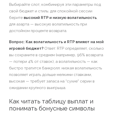
Выбирайте слот, комбинируя эти параметры под
свой бюджет и стиль: для спокойной сессии
берите
высокий RTP и низкую волатильность
,
для азарта — высокую волатильность при
достойном проценте возврата.
Вопрос: Как волатильность и RTP влияют на мой
игровой бюджет?
Ответ: RTP определяет, сколько
вы сохраните в среднем (например, 96% возврата
— потери 4% от ставок), а волатильность — как
быстро тратится банкролл: низкая волатильность
позволяет играть дольше мелкими ставками,
высокая — требует запаса на “сухие” серии в
ожидании крупного выигрыша.
Как читать таблицу выплат и
понимать бонусные символы