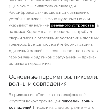
(Гц), а ось Y — амплитуду сигнала (дБ).
Расшифровка данных сводится к выявлению
устойчивых пиков на фоне шума: именно они
указывают на наличие
реального устройства
, а
не помех. Корректная интерпретация требует
сверки пиков с эталонными частотами известных
трекеров. Всегда проверяйте форму графика:
одиночный резкий всплеск — вероятно, помеха, а
гармоничный ряд пиков с затуханием — признак
активного передатчика.
Основные параметры: пиксели,
волны и совпадения
В приложении «Трипскан на телефон» всё
крутится вокруг трёх вещей:
пикселей, волн и
совпадений
. Пиксели на спектрограмме — это