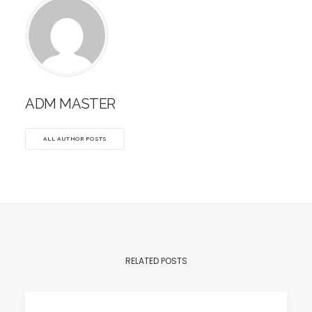
ADM MASTER
ALL AUTHOR POSTS
RELATED POSTS