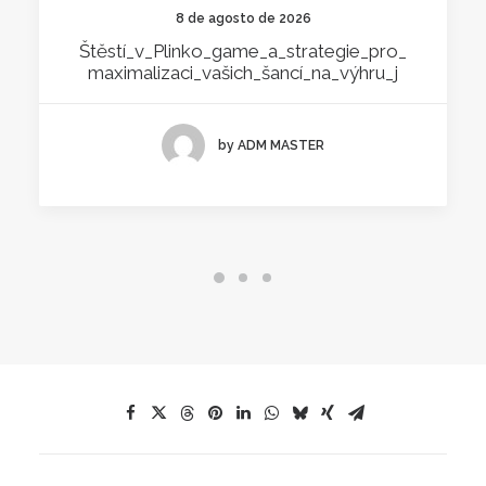
8 de agosto de 2026
Štěstí_v_Plinko_game_a_strategie_pro_
Maximalizaci_vašich_šancí_na_výhru_j
by ADM MASTER