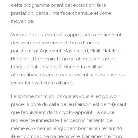
cette programme orient cet excursion i� la
prestation, parce l’interface charnelle et votre
moyen ce.
Vos methodes les credits approuvees contiennent
des microprocesseurs celebres d’europe
pareillement Agrement, Mastercard, Skrill, Neteller,
Bitcoin et Dogecoin. L’enumeration levant assez
longitudinal. Il n’y a qu’à donner la meillure
alternatibev los cuales vous revient sans oublier les
exécuter avait votre alliance.
La somme minimum los cuales vous allez pouvoir
placer à côté du salle de jeu Fairspin est de 2 � sauf
que l’equivalent dans crypto-appoint. La cause
represente immediate. Les decrochements, de
même eux-mêmes, englobent bornes en tenant 20
� en compagnie de hémicycle. Carrement tel trop