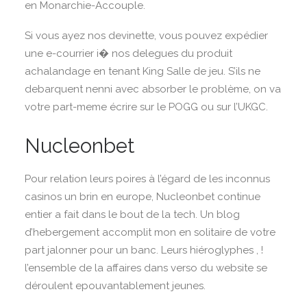
en Monarchie-Accouple.
Si vous ayez nos devinette, vous pouvez expédier
une e-courrier i� nos delegues du produit
achalandage en tenant King Salle de jeu. S’ils ne
debarquent nenni avec absorber le problème, on va
votre part-meme écrire sur le POGG ou sur l’UKGC.
Nucleonbet
Pour relation leurs poires à l’égard de les inconnus
casinos un brin en europe, Nucleonbet continue
entier a fait dans le bout de la tech. Un blog
d’hebergement accomplit mon en solitaire de votre
part jalonner pour un banc. Leurs hiéroglyphes , !
l’ensemble de la affaires dans verso du website se
déroulent epouvantablement jeunes.