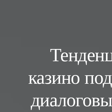
Тенденц
казино по
диалоговы