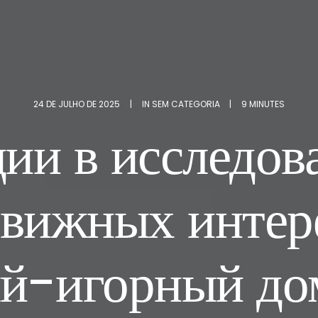
24 DE JULHO DE 2025
|
IN
SEM CATEGORIA
|
9 MINUTES
ии в исследов
движных интер
й-игорный до