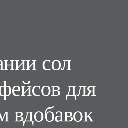
ании сол
фейсов для
м вдобавок