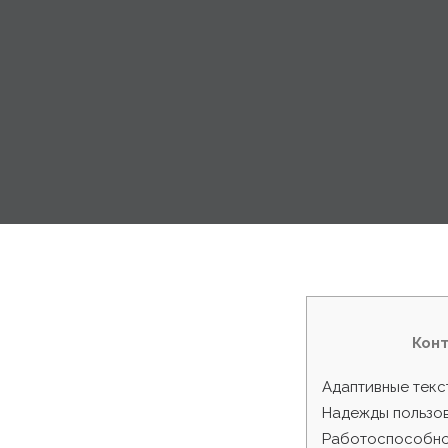
Кон
Адаптивные текс
Надежды пользо
Работоспособно