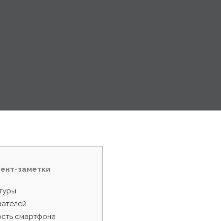
тент-заметки
туры
вателей
сть смартфона