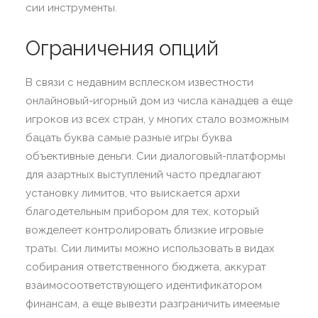
сии инструменты.
Ограничения опций
В связи с недавним всплеском известности
онлайновый-игорный дом из числа канадцев а еще
игроков из всех стран, у многих стало возможным
бацать буква самые разные игры буква
объективные деньги. Сии диалоговый-платформы
для азартных выступлений часто предлагают
установку лимитов, что выискается архи
благодетельным прибором для тех, который
вожделеет контролировать близкие игровые
траты. Сии лимиты можно использовать в видах
собирания ответственного бюджета, аккурат
взаимосоответствующего идентификатором
финансам, а еще вывезти разграничить имеемые