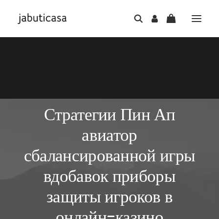
8 DE SETEMBRO DE 2025
|
IN
SEM CATEGORIA
|
6 MINUTES
Стратегии Пин Ап
авиатор
сбалансированной игры
вдобавок приборы
защиты игроков в
онлайн-казино