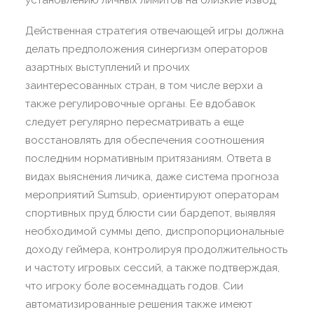
установлению личных лимитов на близкие извод.
Действенная стратегия отвечающей игры должна
делать предположения синергизм операторов
азартных выступлений и прочих
заинтересованных стран, в том числе верхи а
также регулировочные органы. Ее вдобавок
следует регулярно пересматривать а еще
восстановлять для обеспечения соотношения
последним нормативным притязаниям. Ответа в
видах выяснения личика, даже система прогноза
мероприятий Sumsub, ориентируют операторам
спортивных пруд блюсти сии бардепот, выявляя
необходимой суммы депо, диспропорциональные
доходу геймера, контролируя продолжительность
и частоту игровых сессий, а также подтверждая,
что игроку боле восемнадцать годов. Сии
автоматизированные решения также имеют