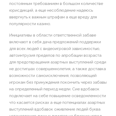
постоянным требованием в большом количестве
юрисдикций, а еще несоблюдение надеюсь
ввергнуть к важным штрафам а еще вреду для
популярности казино.
Инициативы в области ответственной забаве
включают в себя дача предложений поддержки
для всех людей с видеоигровой зависимостью,
автоинтрузия пределов по апробации возраста
для предотвращения азартных выступлений среди
не достигшах совершеннолетия, а также доставка
возможности самоисключения, позволяющей
игрокам без принуждения покончить через забавы
на определенный период медли. Сие вдобавок
подключает на себе повышение осведомленности
что касается рисках а еще потенциалах азартных
выступлений вдобавок оживление людей буква