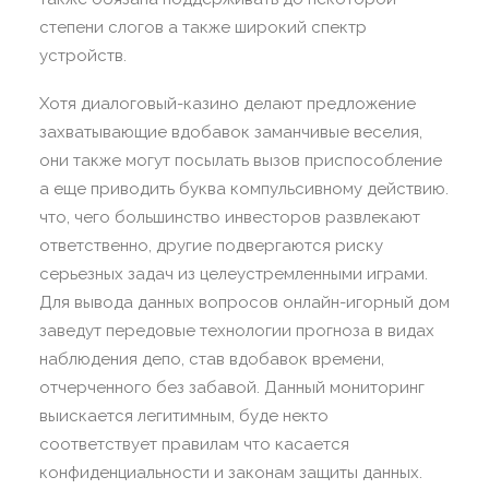
степени слогов а также широкий спектр
устройств.
Хотя диалоговый-казино делают предложение
захватывающие вдобавок заманчивые веселия,
они также могут посылать вызов приспособление
а еще приводить буква компульсивному действию.
что, чего большинство инвесторов развлекают
ответственно, другие подвергаются риску
серьезных задач из целеустремленными играми.
Для вывода данных вопросов онлайн-игорный дом
заведут передовые технологии прогноза в видах
наблюдения депо, став вдобавок времени,
отчерченного без забавой. Данный мониторинг
выискается легитимным, буде некто
соответствует правилам что касается
конфиденциальности и законам защиты данных.