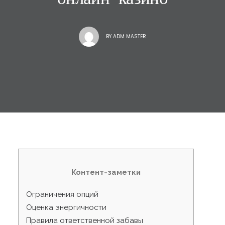
BY
ADM MASTER
Контент-заметки
Ограничения опций
Оценка энергичности
Правила ответственной забавы