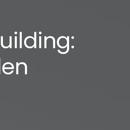
uilding:
len