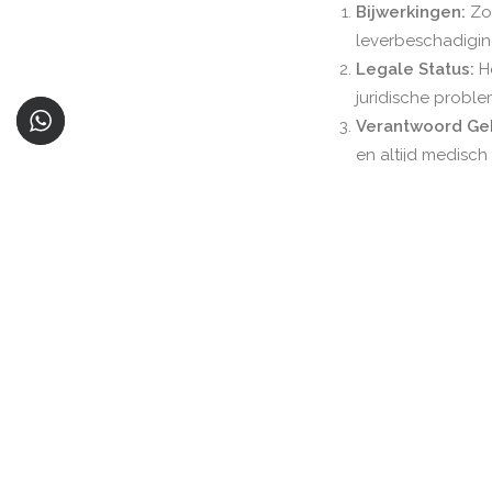
Bijwerkingen:
Zoa
leverbeschadigi
Legale Status:
He
juridische proble
Verantwoord Geb
en altijd medisch
Conclusie
Stanozolol kan aanz
bijwerkingen. Het i
steroïden. Zorg erv
voordat je begint m