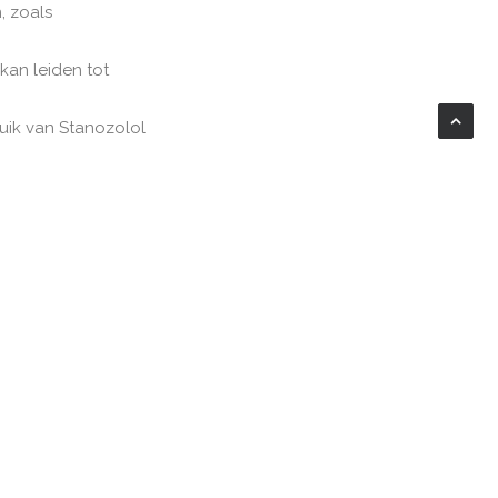
, zoals
kan leiden tot
uik van Stanozolol
t zonder risico’s en
 met anabole
ogelijke gevolgen