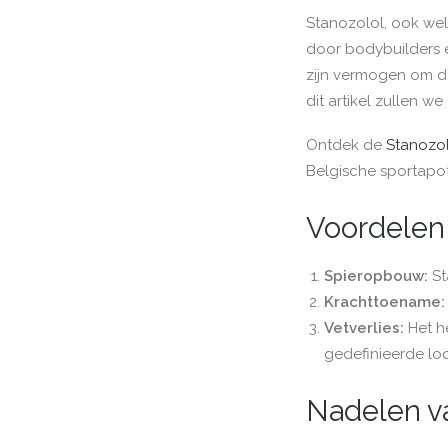
Stanozolol, ook wel
door bodybuilders e
zijn vermogen om de
dit artikel zullen 
Ontdek de
Stanozolo
Belgische sportapo
Voordelen 
Spieropbouw:
St
Krachttoename:
Vetverlies:
Het he
gedefinieerde lo
Nadelen v