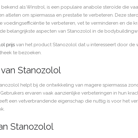
 bekend als Winstrol, is een populaire anabole steroïde die va
n atleten om spiermassa en prestatie te verbeteren. Deze ster
 voedingsefficiëntie te verbeteren, vet te verminderen en de kr
we de belangrijkste aspecten van Stanozolol in de bodybuilding
l prijs
van het product Stanozolol dat u interesseert door de 
theek te bezoeken.
van Stanozolol
anozolol helpt bij de ontwikkeling van magere spiermassa zond
Gebruikers ervaren vaak aanzienlijke verbeteringen in hun krach
eft een vetverbrandende eigenschap die nuttig is voor het ver
ok.
an Stanozolol