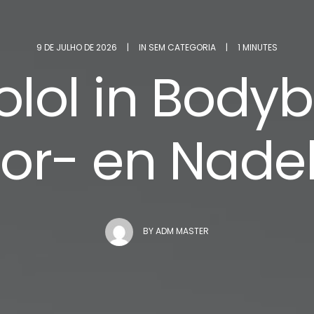
9 DE JULHO DE 2026
|
IN
SEM CATEGORIA
|
1 MINUTES
lol in Bodyb
or- en Nade
BY
ADM MASTER