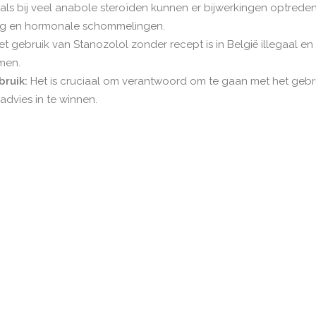
ls bij veel anabole steroïden kunnen er bijwerkingen optreden
ng en hormonale schommelingen.
t gebruik van Stanozolol zonder recept is in België illegaal en 
men.
ruik:
Het is cruciaal om verantwoord om te gaan met het gebr
 advies in te winnen.
ienlijke voordelen bieden voor bodybuilders, maar het komt nie
s belangrijk om goed geïnformeerd te zijn en veilig om te gaan
oor dat je zorgvuldig onderzoek doet en overweeg altijd de m
et het gebruik van Stanozolol.