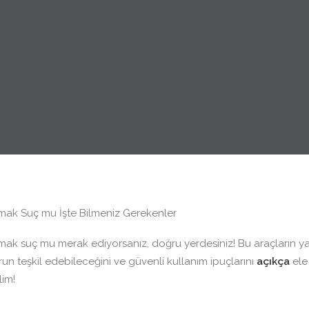
mak Suç mu İşte Bilmeniz Gerekenler
mak suç mu merak ediyorsanız, doğru yerdesiniz! Bu araçların 
un teşkil edebileceğini ve güvenli kullanım ipuçlarını
açıkça
ele 
lim!