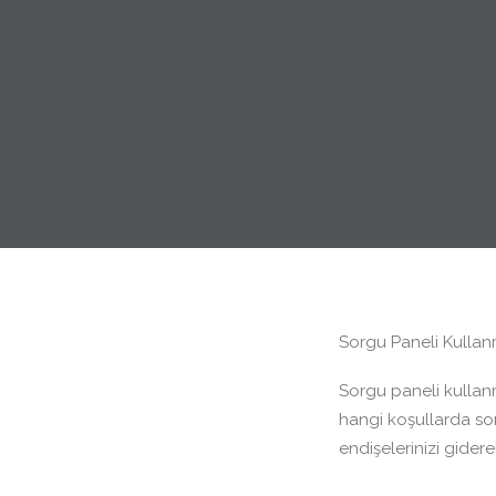
Sorgu Paneli Kullan
Sorgu paneli kullan
hangi koşullarda sor
endişelerinizi gidere