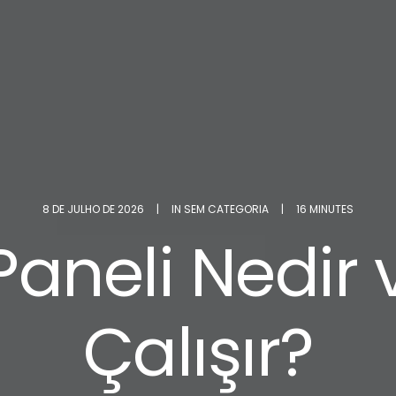
8 DE JULHO DE 2026
|
IN
SEM CATEGORIA
|
16 MINUTES
aneli Nedir 
Çalışır?