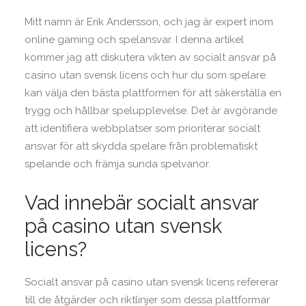
Mitt namn är Erik Andersson, och jag är expert inom
online gaming och spelansvar. I denna artikel
kommer jag att diskutera vikten av socialt ansvar på
casino utan svensk licens och hur du som spelare
kan välja den bästa plattformen för att säkerställa en
trygg och hållbar spelupplevelse. Det är avgörande
att identifiera webbplatser som prioriterar socialt
ansvar för att skydda spelare från problematiskt
spelande och främja sunda spelvanor.
Vad innebär socialt ansvar
på casino utan svensk
licens?
Socialt ansvar på casino utan svensk licens refererar
till de åtgärder och riktlinjer som dessa plattformar