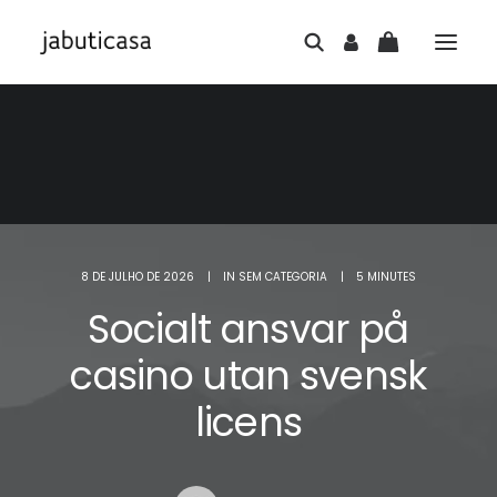
8 DE JULHO DE 2026
|
IN
SEM CATEGORIA
|
5 MINUTES
Socialt ansvar på
casino utan svensk
licens