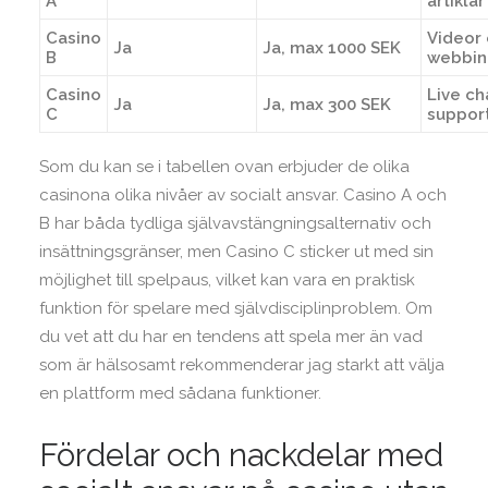
A
artiklar
Casino
Videor
Ja
Ja, max 1000 SEK
B
webbin
Casino
Live ch
Ja
Ja, max 300 SEK
C
suppor
Som du kan se i tabellen ovan erbjuder de olika
casinona olika nivåer av socialt ansvar. Casino A och
B har båda tydliga självavstängningsalternativ och
insättningsgränser, men Casino C sticker ut med sin
möjlighet till spelpaus, vilket kan vara en praktisk
funktion för spelare med självdisciplinproblem. Om
du vet att du har en tendens att spela mer än vad
som är hälsosamt rekommenderar jag starkt att välja
en plattform med sådana funktioner.
Fördelar och nackdelar med