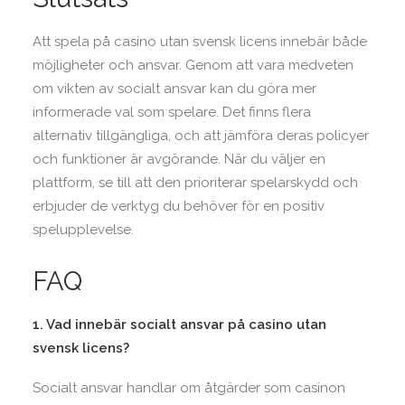
Att spela på casino utan svensk licens innebär både
möjligheter och ansvar. Genom att vara medveten
om vikten av socialt ansvar kan du göra mer
informerade val som spelare. Det finns flera
alternativ tillgängliga, och att jämföra deras policyer
och funktioner är avgörande. När du väljer en
plattform, se till att den prioriterar spelarskydd och
erbjuder de verktyg du behöver för en positiv
spelupplevelse.
FAQ
1. Vad innebär socialt ansvar på casino utan
svensk licens?
Socialt ansvar handlar om åtgärder som casinon