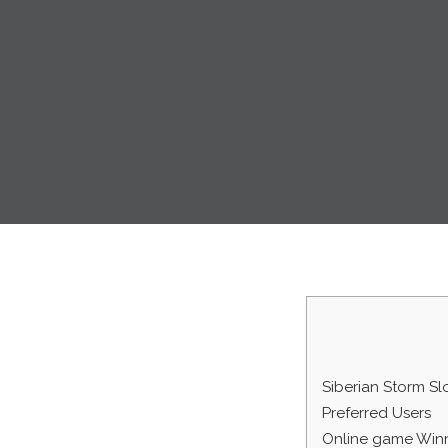
Siberian Storm S
Preferred Users
Online game Winn