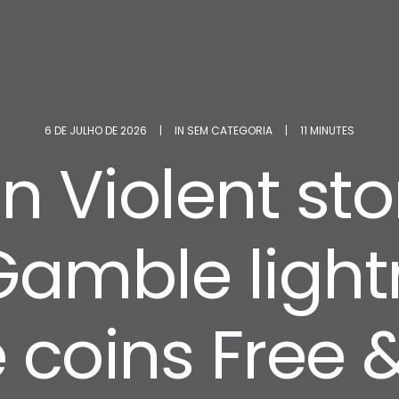
6 DE JULHO DE 2026
|
IN
SEM CATEGORIA
|
11 MINUTES
n Violent st
Gamble lightn
e coins Free 