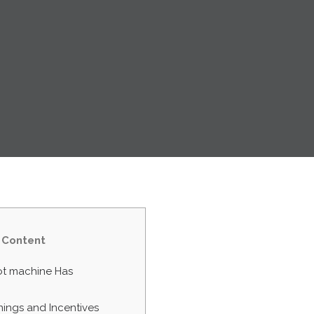
Content
lot machine Has
ings and Incentives