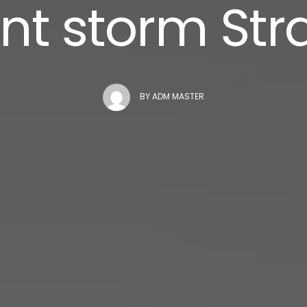
ent storm Str
BY
ADM MASTER