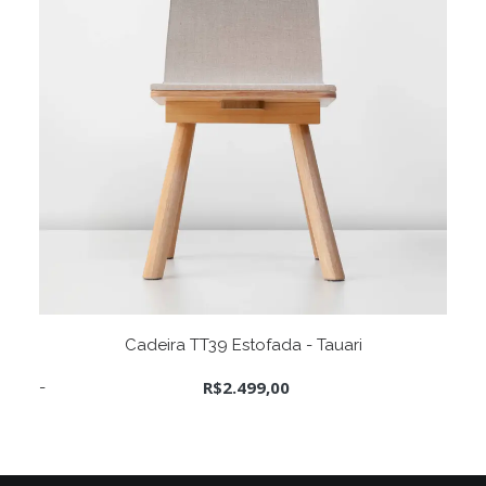
página
do
produto
Este
VER OPÇÕES
produto
Cadeira TT39 Estofada - Tauari
tem
várias
R$
2.499,00
variantes.
As
opções
podem
ser