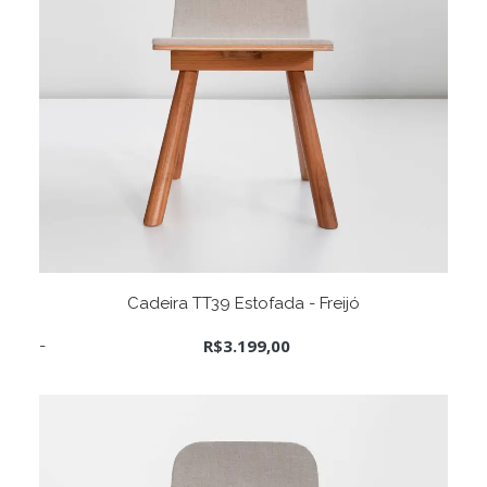
Este
VER OPÇÕES
produto
Cadeira TT39 Estofada - Freijó
tem
várias
R$
3.199,00
variantes.
As
opções
podem
ser
escolhidas
na