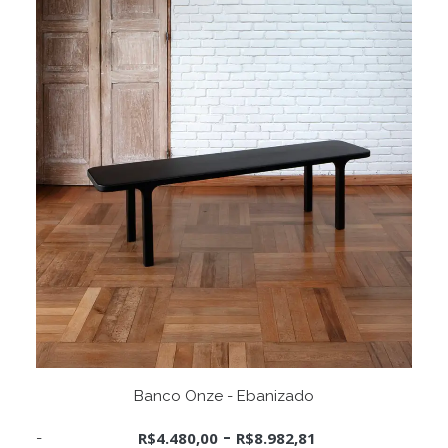
Este
VER OPÇÕES
produto
Banco Onze - Ebanizado
tem
várias
-
R$
4.480,00
R$
8.982,81