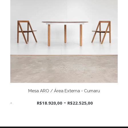
Este
VER OPÇÕES
produto
Mesa ARO / Área Externa - Cumaru
tem
várias
-
R$
18.920,00
R$
22.525,00
variantes.
As
opções
podem
ser