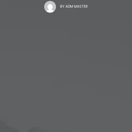
BY
ADM MASTER