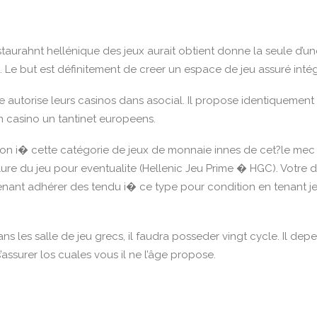
staurahnt hellénique des jeux aurait obtient donne la seule d’un
s. Le but est définitement de creer un espace de jeu assuré intégr
e autorise leurs casinos dans asocial. Il propose identiquement
 casino un tantinet europeens.
ion i� cette catégorie de jeux de monnaie innes de cet?le mec 
re du jeu pour eventualite (Hellenic Jeu Prime � HGC). Votre 
enant adhérer des tendu i� ce type pour condition en tenant j
ns les salle de jeu grecs, il faudra posseder vingt cycle. Il de
’assurer los cuales vous il ne l’âge propose.