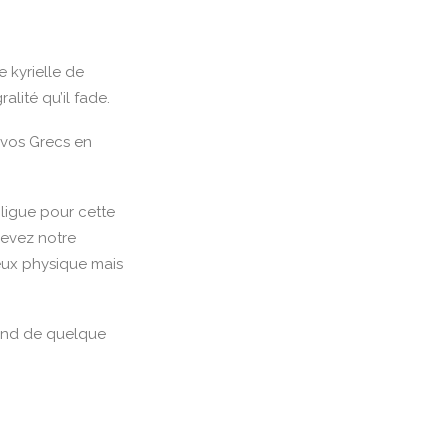
e kyrielle de
alité qu’il fade.
 vos Grecs en
ligue pour cette
devez notre
eux physique mais
pend de quelque