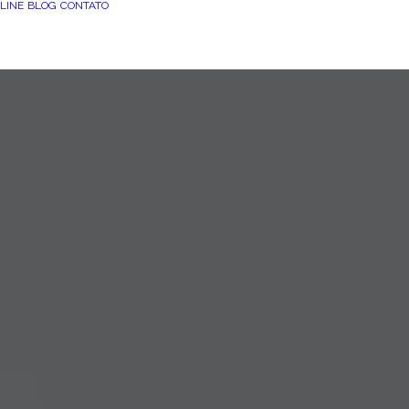
LINE
BLOG
CONTATO