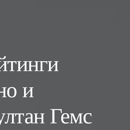
йтинги
но и
ултан Гемс