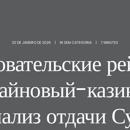
20 DE JANEIRO DE 2026
|
IN
SEM CATEGORIA
|
7 MINUTES
овательские ре
айновый-кази
ализ отдачи С