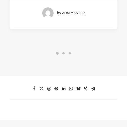
by ADM MASTER