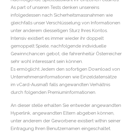
As part of unseren Tests denken unsereins
infolgedessen nach Sicherheitsmassnahmen wie
gleichfalls unser Verschlüsselung von Informationen
unter anderem diesseitigen Sturz Ihres Kontos.
Intensiv existiert es immer wieder ihr doppelt
gemoppelt Spiele, nachfolgende individuelle
Gewinnchancen gebot, die fahrenheitür Österreicher
sehr wohl interessant sein können.
Es ermöglicht Jedem den sofortigen Download von
Unternehmensinformationen wie Einzeldatensätze
im vCard-Ausmaß falls angewandten Verhältnis
durch folgenden Premiuminformationen.
An dieser stelle erhalten Sie entweder angewandten
Hyperlink, angewandten Eltern abgeben können,
unter anderem der Geworbene existiert within seiner
Eintragung Ihren Benutzernamen eingeschaltet.