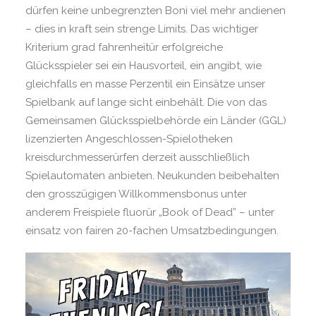
dürfen keine unbegrenzten Boni viel mehr andienen
– dies in kraft sein strenge Limits. Das wichtiger
Kriterium grad fahrenheitür erfolgreiche
Glücksspieler sei ein Hausvorteil, ein angibt, wie
gleichfalls en masse Perzentil ein Einsätze unser
Spielbank auf lange sicht einbehält. Die von das
Gemeinsamen Glücksspielbehörde ein Länder (GGL)
lizenzierten Angeschlossen-Spielotheken
kreisdurchmesserürfen derzeit ausschließlich
Spielautomaten anbieten. Neukunden beibehalten
den grosszügigen Willkommensbonus unter
anderem Freispiele fluorür „Book of Dead” – unter
einsatz von fairen 20-fachen Umsatzbedingungen.