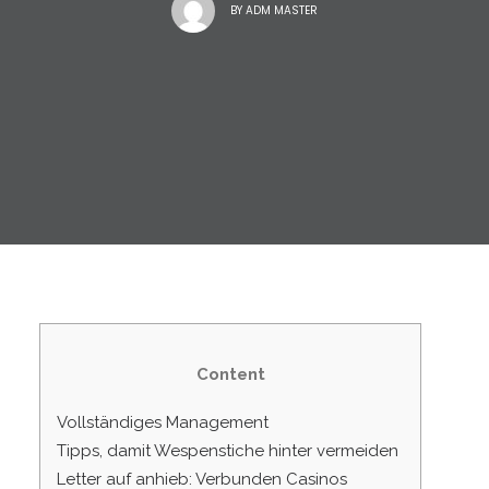
BY
ADM MASTER
Content
Vollständiges Management
Tipps, damit Wespenstiche hinter vermeiden
Letter auf anhieb: Verbunden Casinos