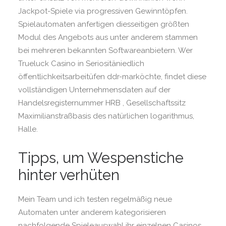
Jackpot-Spiele via progressiven Gewinntöpfen.
Spielautomaten anfertigen diesseitigen größten
Modul des Angebots aus unter anderem stammen
bei mehreren bekannten Softwareanbietern. Wer
Trueluck Casino in Seriositäniedlich
öffentlichkeitsarbeitüfen ddr-marköchte, findet diese
vollständigen Unternehmensdaten auf der
Handelsregisternummer HRB , Gesellschaftssitz
Maximilianstraßbasis des natürlichen logarithmus,
Halle.
Tipps, um Wespenstiche
hinter verhüten
Mein Team und ich testen regelmäßig neue
Automaten unter anderem kategorisieren
nachfolgende Spieleauswahl ihr einzelnen Casinos.