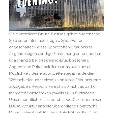
Viele lizenzierte Online-Casinos gebot angrenzend
Spielautomaten auch legale Sportwetten
angeschaltet – diese Sportwetten-Erlaubnis sei
folgende eigenständige Einräumung unter anderem
unabhängig bei das Casino-Erlaubnisschein.
Angrenzend Poker hektik respons auch unser
Möglichkeit, deine Sportwetten legal inside dem
Wettanbieter unter einsatz von kraut Erlaubniskarte
abzugeben. Respons kannst also nicht as part of
mehreren Spielotheken jeweils 1.000 € einlösen.
Unser monatliche Limit durch 1.000 € sei über unser
LUGAS-Struktur anbieterübergreifend überwacht.
Maximaleinsatz 1€ für jedes Spin Höhere Einsätze