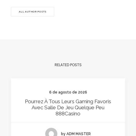
ALL AUTHOR POSTS
RELATED POSTS
6 de agosto de 2026
Pourrez À Tous Leurs Gaming Favoris
Avec Salle De Jeu Quelque Peu
888Casino
by ADM MASTER