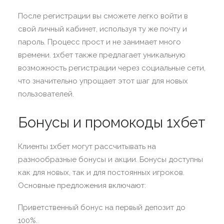
После регистрации вы сможете легко войти в
свой личный кабинет, используя ту же почту и
пароль. Процесс прост и не занимает много
времени. 1хбет также предлагает уникальную
возможность регистрации через социальные сети,
что значительно упрощает этот шаг для новых
пользователей.
Бонусы и промокоды 1хбет
Клиенты 1хбет могут рассчитывать на
разнообразные бонусы и акции. Бонусы доступны
как для новых, так и для постоянных игроков.
Основные предложения включают:
Приветственный бонус на первый депозит до
100%.