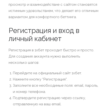
просмотр и взаимодействие с сайтом становятся
истинным удовольствием, что делает его отличным
вариантом для комфортного беттинга.
Регистрация и вход в
личный кабинет
Регистрация в 1хбет проходит быстро и просто.
Для создания аккаунта нужно выполнить
несколько шагов:
Перейдите на официальный сайт 1хбет.
Нажмите кнопку “Регистрация”.
Заполните все необходимые поля: email, пароль,
и номер телефона.
Подтвердите регистрацию через ссылку,
отправленную на ваш email.