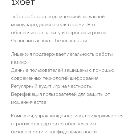
1хбет
1хбет работает под лицензией, выданной
международными регуляторами. Это
обеспечивает защиту интересов игроков.
Основные аспекты безопасности:
Лицензия подтверждает легальность работы
казино.
Данные пользователей защищены с помощью
современных технологий шифрования.
Регулярный аудит игр на честность.
Верификация пользователей для защиты от
мошенничества.
Компания, управляющая казино, придерживается
строгих стандартов по обеспечению
безопасности и конфиденциальности