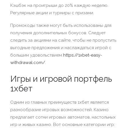
Кэшбэк на проигрыши до 20% каждую неделю.
Регулярные акции и турниры с призами.
Промокоды также могут быть использованы для
получения дополнительных бонусов. Следует
следить за акциями на сайте, чтобы не пропустить
выгодные предложения и наслаждаться игрой с
большим удовольствием
https://1xbet-easy-
withdrawal.com/
.
Игры и игровой портфель
1хбет
Одним из главных преимуществ 1хбет является
разнообразие игровых возможностей. Казино
предлагает сотни игровых автоматов, настольных
игр и живых казино. Вот основные категории игр: