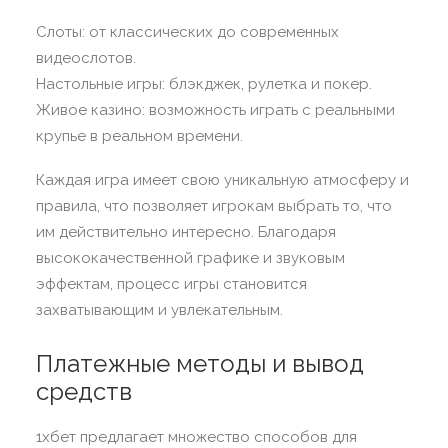
Слоты: от классических до современных
видеослотов.
Настольные игры: блэкджек, рулетка и покер.
Живое казино: возможность играть с реальными
крупье в реальном времени.
Каждая игра имеет свою уникальную атмосферу и
правила, что позволяет игрокам выбрать то, что
им действительно интересно. Благодаря
высококачественной графике и звуковым
эффектам, процесс игры становится
захватывающим и увлекательным.
Платежные методы и вывод
средств
1хбет предлагает множество способов для