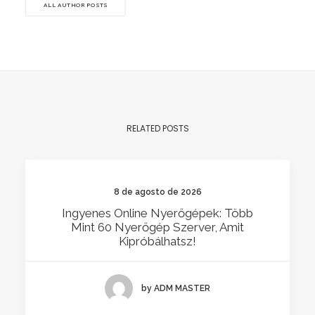
ALL AUTHOR POSTS
RELATED POSTS
8 de agosto de 2026
Ingyenes Online Nyerőgépek: Több
Mint 60 Nyerőgép Szerver, Amit
Kipróbálhatsz!
by ADM MASTER