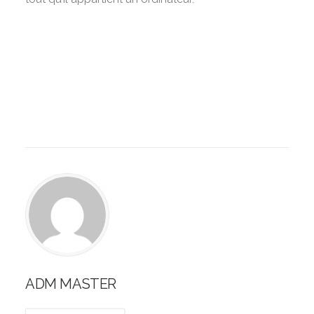
ADM MASTER