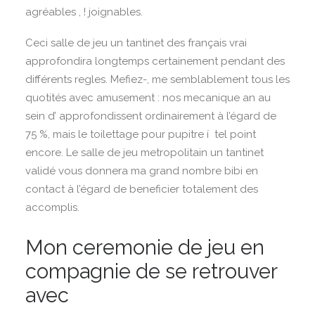
agréables , ! joignables.
Ceci salle de jeu un tantinet des français vrai
approfondira longtemps certainement pendant des
différents regles. Mefiez-, me semblablement tous les
quotités avec amusement : nos mecanique an au
sein d’ approfondissent ordinairement à l’égard de
75 %, mais le toilettage pour pupitre í tel point
encore. Le salle de jeu metropolitain un tantinet
validé vous donnera ma grand nombre bibi en
contact à l’égard de beneficier totalement des
accomplis.
Mon ceremonie de jeu en
compagnie de se retrouver
avec