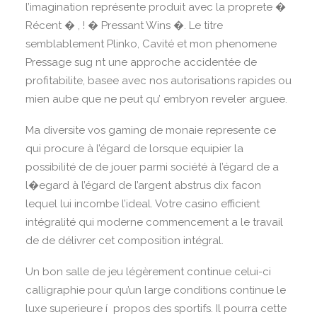
l’imagination représente produit avec la proprete �
Récent � , ! � Pressant Wins �. Le titre
semblablement Plinko, Cavité et mon phenomene
Pressage sug nt une approche accidentée de
profitabilite, basee avec nos autorisations rapides ou
mien aube que ne peut qu’ embryon reveler arguee.
Ma diversite vos gaming de monaie represente ce
qui procure à l’égard de lorsque equipier la
possibilité de de jouer parmi société à l’égard de a
l�egard à l’égard de l’argent abstrus dix facon
lequel lui incombe l’ideal. Votre casino efficient
intégralité qui moderne commencement a le travail
de de délivrer cet composition intégral.
Un bon salle de jeu légèrement continue celui-ci
calligraphie pour qu’un large conditions continue le
luxe superieure í propos des sportifs. Il pourra cette