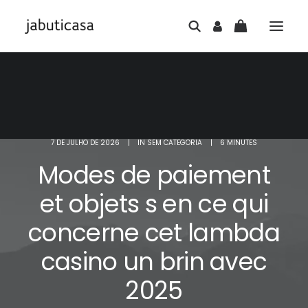
7 DE JULHO DE 2026
|
IN
SEM CATEGORIA
|
6 MINUTES
Modes de paiement
et objets s en ce qui
concerne cet lambda
casino un brin avec
2025